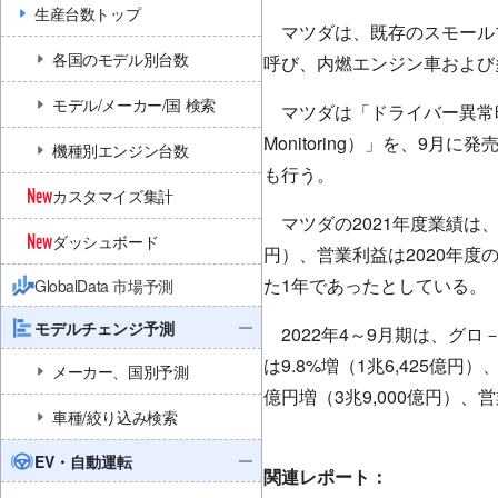
生産台数トップ
マツダは、既存のスモール
各国のモデル別台数
呼び、内燃エンジン車および
モデル/メーカー/国 検索
マツダは「ドライバー異常時対応シ
Monitoring）」を、9
機種別エンジン台数
も行う。
カスタマイズ集計
マツダの2021年度業績は、
ダッシュボード
円）、営業利益は2020年度
た1年であったとしている。
GlobalData 市場予測
モデルチェンジ予測
2022年4～9月期は、グロ
は9.8%増（1兆6,425億円
メーカー、国別予測
億円増（3兆9,000億円）、
車種/絞り込み検索
EV・自動運転
関連レポート：