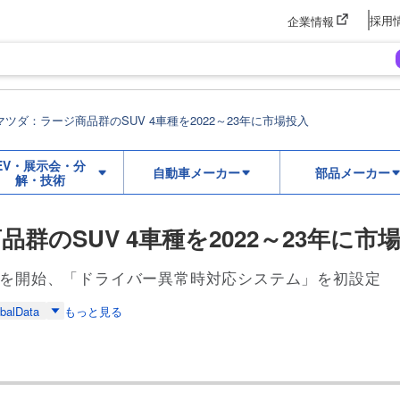
採用
企業情報
マツダ：ラージ商品群のSUV 4車種を2022～23年に市場投入
EV・展示会・分
自動車メーカー
部品メーカー
解・技術
群のSUV 4車種を2022～23年に市
生産を開始、「ドライバー異常時対応システム」を初設定
balData
もっと見る