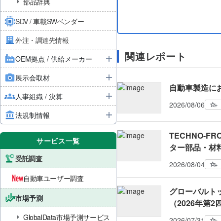
部品辞典
SDV / 車載SWベンダー
外注・調達先情報
関連レポート
OEM拠点 / 供給メーカー
展示会取材
自動車製造に
人事組織 / 決算
2026/08/06
法規制情報
TECHNO-FRO
サービス一覧
ター部品・材
受託調査
2026/08/04
自動車ユーザー調査
グローバルト
市場予測
（2026年第
GlobalData市場予測サービス
2026/07/31