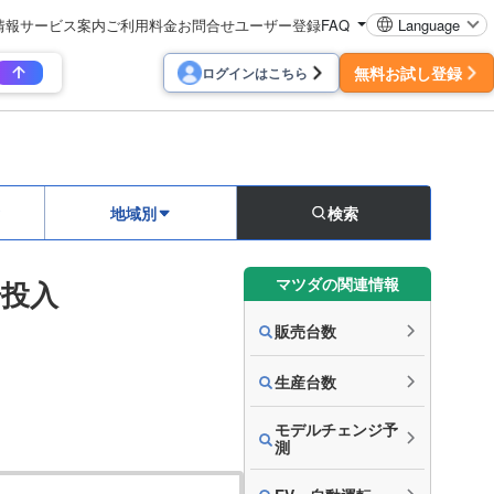
情報
サービス案内
ご利用料金
お問合せ
ユーザー登録
FAQ
Language
無料お試し登録
ログインはこちら
地域別
検索
マツダの関連情報
場投入
販売台数
生産台数
モデルチェンジ予
測