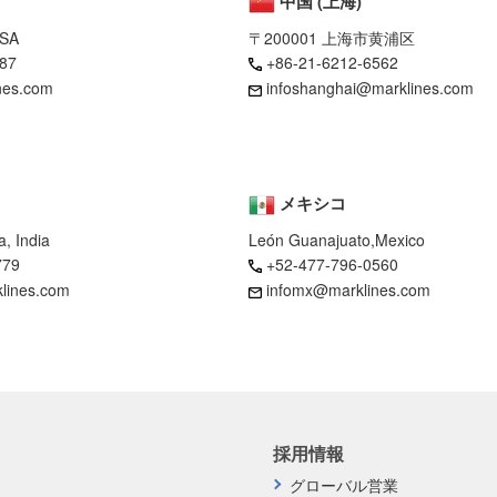
中国 (上海)
USA
〒200001 上海市黄浦区
87
+86-21-6212-6562
nes.com
infoshanghai@marklines.com
メキシコ
, India
León Guanajuato,Mexico
779
+52-477-796-0560
klines.com
infomx@marklines.com
採用情報
グローバル営業