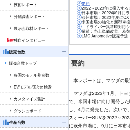
要約
技術レポート
2022～2023年に投入
日本市場：2022年9月にラ
分解調査レポート
欧州市場：2022年夏にCX
米国市場の強化と新型車
「ドライバー異常時対応システム
展示会取材レポート
業績：売上単価改善、為
LMC Automotive販売
独自インタビュー
販売台数
要約
販売台数トップ
各国のモデル別台数
本レポートは、マツダの最
EV/モデル/国/etc 検索
マツダは2022年1月、ト
カスタマイズ集計
で、米国市場に向け開発したMA
し、4月に発売した。次いで
ダッシュボード
スオーバーSUVを2022～202
生産台数
に欧州市場に、9月に日本市