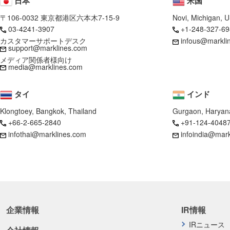
日本
米国
〒106-0032 東京都港区六本木7-15-9
Novi, Michigan, 
03-4241-3907
+1-248-327-69
カスタマーサポートデスク
infous@markli
support@marklines.com
メディア関係者様向け
media@marklines.com
タイ
インド
Klongtoey, Bangkok, Thailand
Gurgaon, Haryana
+66-2-665-2840
+91-124-4048
infothai@marklines.com
infoindia@mar
企業情報
IR情報
IRニュース