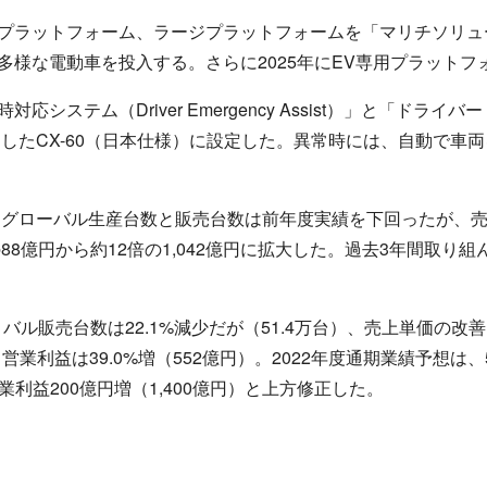
プラットフォーム、ラージプラットフォームを「マリチソリュ
多様な電動車を投入する。さらに2025年にEV専用プラットフ
ステム（Driver Emergency Assist）」と「ドライバー
月に発売したCX-60（日本仕様）に設定した。異常時には、自動で
グローバル生産台数と販売台数は前年度実績を下回ったが、売上高は
の88億円から約12倍の1,042億円に拡大した。過去3年間取り
－バル販売台数は22.1%減少だが（51.4万台）、売上単価の
）、営業利益は39.0%増（552億円）。2022年度通期業績予想は
営業利益200億円増（1,400億円）と上方修正した。