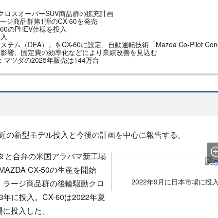
するクロスオーバーSUV商品群の拡充計画
ージ商品群第1弾のCX-60を発売
-60のPHEV仕様を投入
投入
（DEA）」をCX-60に設定、自動運転技術「Mazda Co-Pilot Con
替影響、固定費の効率化などにより業績改善を見込む
予測：マツダの2025年販売は144万台
近の新型モデル投入と今後の計画を中心に報告する。
ヨタと合弁の米国アラバマ新工場
ZDA CX-50の生産を開始
2022年9月に日本市場に投
、ラージ商品群の後輪駆動クロ
3年に投入。CX-60は2022年夏
場に投入した。