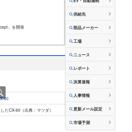
EV・自動運転
供給先
cept」を開発
部品メーカー
工場
ニュース
レポート
決算速報
人事情報
更新メール設定
入したCX-60（出典：マツダ）
市場予測