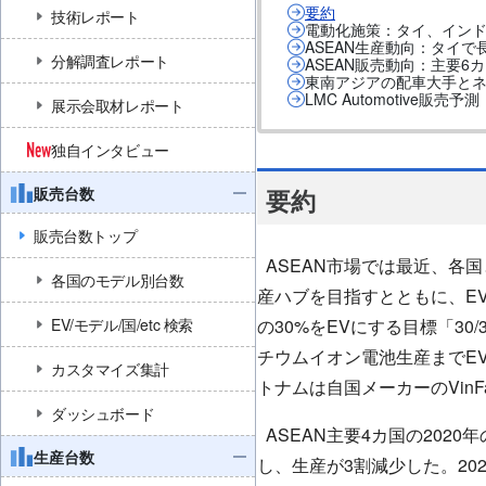
要約
技術レポート
電動化施策：タイ、インド
ASEAN生産動向：タイ
分解調査レポート
ASEAN販売動向：主要6カ
東南アジアの配車大手と
LMC Automotive販
展示会取材レポート
独自インタビュー
販売台数
要約
販売台数トップ
ASEAN市場では最近、各
各国のモデル別台数
産ハブを目指すとともに、E
EV/モデル/国/etc 検索
の30%をEVにする目標「3
チウムイオン電池生産までEV
カスタマイズ集計
トナムは自国メーカーのVin
ダッシュボード
ASEAN主要4カ国の202
生産台数
し、生産が3割減少した。20