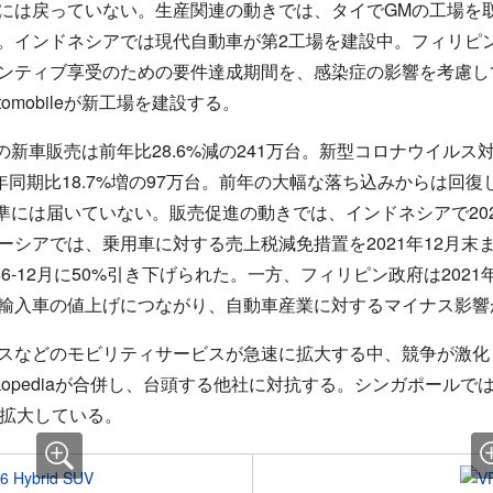
には戻っていない。生産関連の動きでは、タイでGMの工場を取得
。インドネシアでは現代自動車が第2工場を建設中。フィリピ
ンティブ享受のための要件達成期間を、感染症の影響を考慮し
utomobileが新工場を建設する。
0年の新車販売は前年比28.6%減の241万台。新型コロナウイル
前年同期比18.7%増の97万台。前年の大幅な落ち込みからは回復し
水準には届いていない。販売促進の動きでは、インドネシアで20
ーシアでは、乗用車に対する売上税減免措置を2021年12月末
年6-12月に50%引き下げられた。一方、フィリピン政府は202
輸入車の値上げにつながり、自動車産業に対するマイナス影響
ビスなどのモビリティサービスが急速に拡大する中、競争が激
okopediaが合併し、台頭する他社に対抗する。シンガポールで
を拡大している。