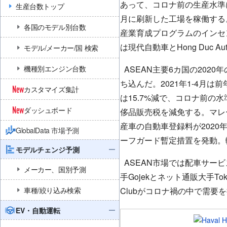
あって、コロナ前の生産水準
生産台数トップ
月に刷新した工場を稼働する
各国のモデル別台数
産業育成プログラムのインセ
は現代自動車とHong Duc A
モデル/メーカー/国 検索
機種別エンジン台数
ASEAN主要6カ国の202
ち込んだ。2021年1-4月は
カスタマイズ集計
は15.7%減で、コロナ前の
ダッシュボード
侈品販売税を減免する。マレ
産車の自動車登録料が2020
GlobalData 市場予測
ーフガード暫定措置を発動。
モデルチェンジ予測
ASEAN市場では配車サー
メーカー、国別予測
手Gojekとネット通販大手T
車種/絞り込み検索
Clubがコロナ禍の中で需要
EV・自動運転