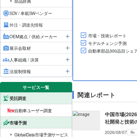
部品辞典
SDV / 車載SWベンダー
外注・調達先情報
市場・技術レポート
OEM拠点 / 供給メーカー
モデルチェンジ予測
展示会取材
自動車部品300品目シェ
人事組織 / 決算
法規制情報
サービス一覧
関連レポート
受託調査
自動車ユーザー調査
中国市場(20
社開発と技術
市場予測
2026/08/07
GlobalData市場予測サービス