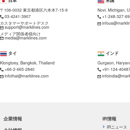
日本
米国
〒106-0032 東京都港区六本木7-15-9
Novi, Michigan, 
03-4241-3907
+1-248-327-69
カスタマーサポートデスク
infous@markli
support@marklines.com
メディア関係者様向け
media@marklines.com
タイ
インド
Klongtoey, Bangkok, Thailand
Gurgaon, Haryana
+66-2-665-2840
+91-124-4048
infothai@marklines.com
infoindia@mar
企業情報
IR情報
IRニュース