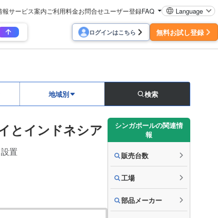
情報
サービス案内
ご利用料金
お問合せ
ユーザー登録
FAQ
Language
無料お試し登録
ログインはこちら
地域別
検索
シンガポールの関連情
タイとインドネシア
報
点設置
販売台数
工場
部品メーカー