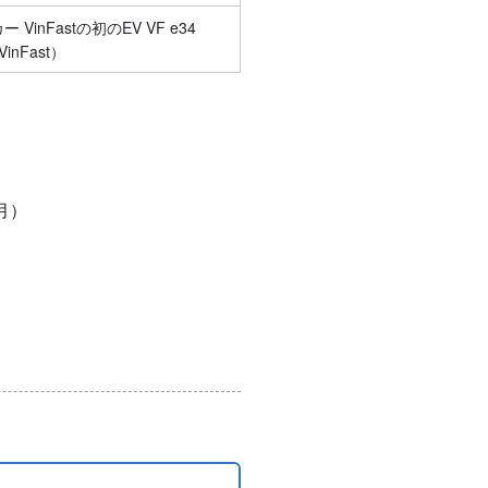
inFastの初のEV VF e34
inFast）
月）
）