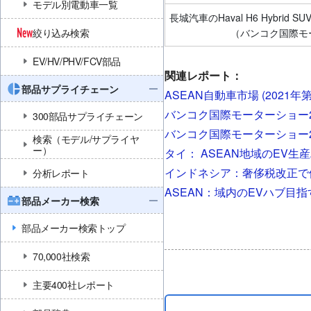
モデル別電動車一覧
長城汽車のHaval H6 Hybrid
絞り込み検索
（バンコク国際モ
EV/HV/PHV/FCV部品
関連レポート：
部品サプライチェーン
ASEAN自動車市場 (2021年
バンコク国際モーターショー20
300部品サプライチェーン
バンコク国際モーターショー2
検索（モデル/サプライヤ
ー）
タイ： ASEAN地域のEV
インドネシア：奢侈税改正で
分析レポート
ASEAN：域内のEVハブ目
部品メーカー検索
部品メーカー検索トップ
70,000社検索
主要400社レポート