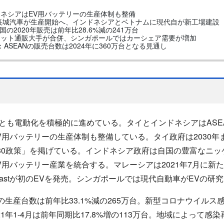
ネシアはEV用バッテリーの生産体制も整備
で長城汽車が生産開始へ、インドネシアとベトナムに現代自が新工場建設
国の2020年販売は前年比28.6%減の241万台
ネット通販大手が合併、シンガポールではカーシェア需要が増加
売予測：ASEANの販売台数は2024年に360万台となる見通し
国とも電動化を積極的に進めている。タイとインドネシアはASE
V用バッテリーの生産体制も整備している。タイ政府は2030
0/30政策」を掲げている。インドネシア政府は自国の豊富なニ
用バッテリー産業を統合する。マレーシアは2021年7月に新
Fastが初のEVを発売。シンガポールでは現代自動車がEVの
0年の生産台数は前年比33.1%減の265万台。新型コロナウイル
21年1-4月は前年同期比17.8%増の113万台。地域によって