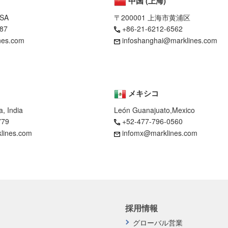
中国 (上海)
USA
〒200001 上海市黄浦区
87
+86-21-6212-6562
nes.com
infoshanghai@marklines.com
メキシコ
, India
León Guanajuato,Mexico
779
+52-477-796-0560
klines.com
infomx@marklines.com
採用情報
グローバル営業