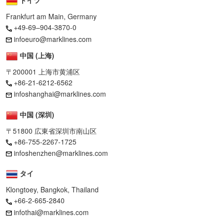
ドイツ
Frankfurt am Main, Germany
+49-69–904-3870-0
infoeuro@marklines.com
中国 (上海)
〒200001 上海市黄浦区
+86-21-6212-6562
infoshanghai@marklines.com
中国 (深圳)
〒51800 広東省深圳市南山区
+86-755-2267-1725
infoshenzhen@marklines.com
タイ
Klongtoey, Bangkok, Thailand
+66-2-665-2840
infothai@marklines.com