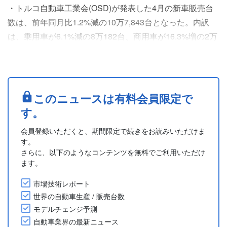
・トルコ自動車工業会(OSD)が発表した4月の新車販売台
数は、前年同月比1.2%減の10万7,843台となった。内訳
は、乗用車が6.1%減の8万182台、商用車が16.3%増の2万
7,661台。小型商用車の販売は好調だったものの、前年同
月の大幅な販売増に伴うベース効果により、全体では減少
となった。
・トルコ自動車販売協会(ODMD)によると、4月のブラン
このニュースは有料会員限定で
ド別ライトビークル販売のトップはルノーで1万3,547台
す。
(シェア13.0%)、2....
会員登録いただくと、期間限定で続きをお読みいただけま
す。
さらに、以下のようなコンテンツを無料でご利用いただけ
ます。
市場技術レポート
世界の自動車生産 / 販売台数
モデルチェンジ予測
自動車業界の最新ニュース