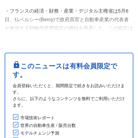
・フランスの経済・財務・産業・デジタル主権省は5月6
日、仏ベルシー(Bercy)で政府高官と自動車産業の代表者
が参加する戦略的産業協定の締結を発表した。この協定は
2024年から2027年までの期間に、脱炭素や欧州での2035
年までの内燃エンジン車の販売終了などエコロジー移行に
関する課題を対象とする。
・フランス政府は、2030年までに同国内で年間200万台の
このニュースは有料会員限定で
電動化車両を生産するという目標を掲げている。前回の協
す。
定ではEV普及のための目....
会員登録いただくと、期間限定で続きをお読みいただけま
す。
さらに、以下のようなコンテンツを無料でご利用いただけ
ます。
市場技術レポート
世界の自動車生産 / 販売台数
モデルチェンジ予測