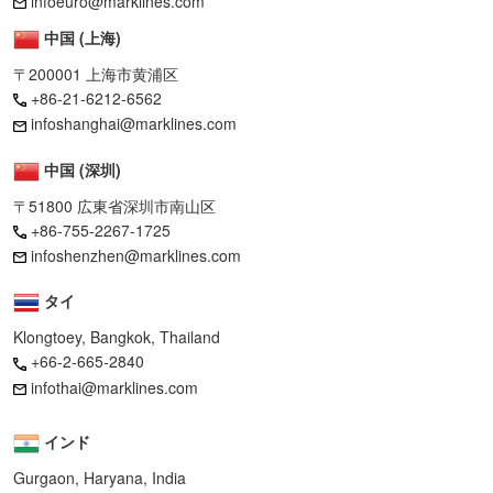
infoeuro@marklines.com
中国 (上海)
〒200001 上海市黄浦区
+86-21-6212-6562
infoshanghai@marklines.com
中国 (深圳)
〒51800 広東省深圳市南山区
+86-755-2267-1725
infoshenzhen@marklines.com
タイ
Klongtoey, Bangkok, Thailand
+66-2-665-2840
infothai@marklines.com
インド
Gurgaon, Haryana, India