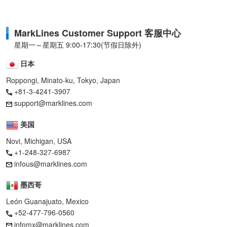
MarkLines Customer Support 客服中心
星期一～星期五 9:00-17:30(节假日除外)
日本
Roppongi, Minato-ku, Tokyo, Japan
+81-3-4241-3907
support@marklines.com
美国
Novi, Michigan, USA
+1-248-327-6987
infous@marklines.com
墨西哥
León Guanajuato, Mexico
+52-477-796-0560
infomx@marklines.com