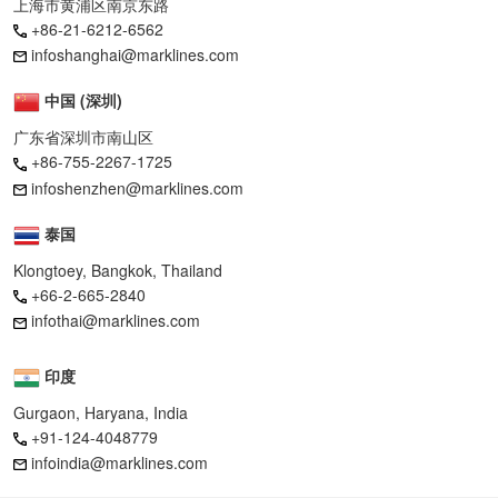
上海市黄浦区南京东路
+86-21-6212-6562
infoshanghai@marklines.com
中国 (深圳)
广东省深圳市南山区
+86-755-2267-1725
infoshenzhen@marklines.com
泰国
Klongtoey, Bangkok, Thailand
+66-2-665-2840
infothai@marklines.com
印度
Gurgaon, Haryana, India
+91-124-4048779
infoindia@marklines.com