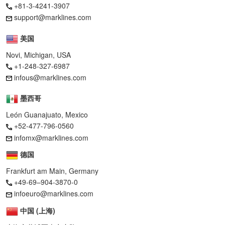
+81-3-4241-3907
support@marklines.com
美国
Novi, Michigan, USA
+1-248-327-6987
infous@marklines.com
墨西哥
León Guanajuato, Mexico
+52-477-796-0560
infomx@marklines.com
德国
Frankfurt am Main, Germany
+49-69–904-3870-0
infoeuro@marklines.com
中国 (上海)