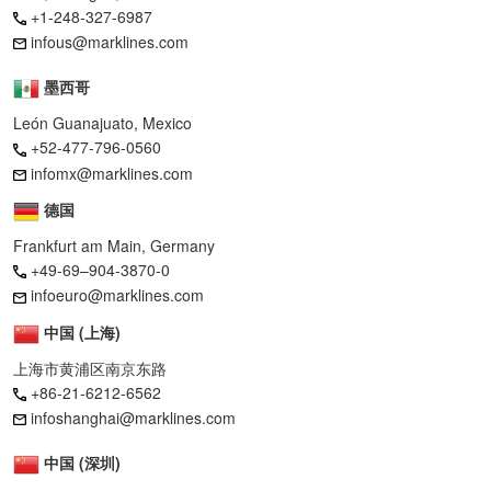
+1-248-327-6987
infous@marklines.com
墨西哥
León Guanajuato, Mexico
+52-477-796-0560
infomx@marklines.com
德国
Frankfurt am Main, Germany
+49-69–904-3870-0
infoeuro@marklines.com
中国 (上海)
上海市黄浦区南京东路
+86-21-6212-6562
infoshanghai@marklines.com
中国 (深圳)