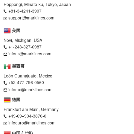
Roppongi, Minato-ku, Tokyo, Japan
+81-3-4241-3907
support@marklines.com
美国
Novi, Michigan, USA
+1-248-327-6987
infous@marklines.com
墨西哥
León Guanajuato, Mexico
+52-477-796-0560
infomx@marklines.com
德国
Frankfurt am Main, Germany
+49-69–904-3870-0
infoeuro@marklines.com
中国 (上海)