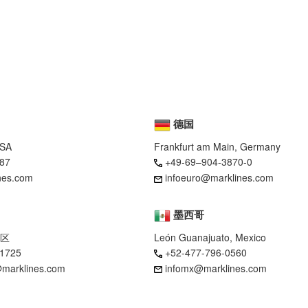
德国
USA
Frankfurt am Main, Germany
87
+49-69–904-3870-0
nes.com
infoeuro@marklines.com
墨西哥
区
León Guanajuato, Mexico
-1725
+52-477-796-0560
marklines.com
infomx@marklines.com