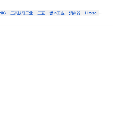
NIC
三惠技研工业
三五
坂本工业
消声器
Hirotec
...