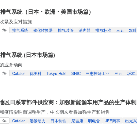
 排气系统（日本・欧洲・美国市场篇）
收紧及应对措施
排气系统
催化转换器
排气歧管
消声器
排放标准
三五
双叶
排气系统 (日本市场篇)
的业务动向
Cataler
优美科
Tokyo Roki
SNIC
三惠技研工业
三五
坂本
地区日系零部件供应商：加强新能源车用产品的生产体制
和疫情影响而调整生产，中长期来看将加强生产和销售
Cataler
远景动力
日本制铁
尼吉康
明电舍
JFE商事
出光兴