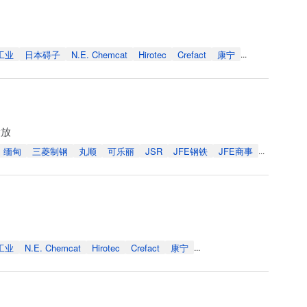
工业
日本碍子
N.E. Chemcat
Hirotec
Crefact
康宁
...
投放
缅甸
三菱制钢
丸顺
可乐丽
JSR
JFE钢铁
JFE商事
...
工业
N.E. Chemcat
Hirotec
Crefact
康宁
...