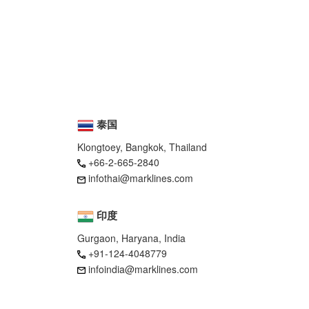
泰国
Klongtoey, Bangkok, Thailand
+66-2-665-2840
infothai@marklines.com
印度
Gurgaon, Haryana, India
+91-124-4048779
infoindia@marklines.com