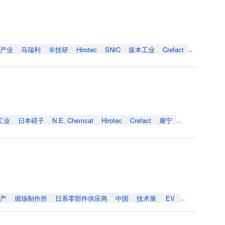
产业
马瑞利
丰技研
Hirotec
SNIC
坂本工业
Crefact
...
工业
日本碍子
N.E. Chemcat
Hirotec
Crefact
康宁
...
产
堀场制作所
日系零部件供应商
中国
技术展
EV
...