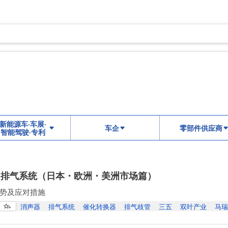
新能源车·车展·
车企
零部件供应商
智能驾驶·专利
 排气系统（日本・欧洲・美洲市场篇）
势及应对措施
消声器
排气系统
催化转换器
排气歧管
三五
双叶产业
马瑞