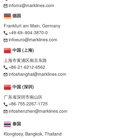
infomx@marklines.com
德国
Frankfurt am Main, Germany
+49-69–904-3870-0
infoeuro@marklines.com
中国 (上海)
上海市黄浦区南京东路
+86-21-6212-6562
infoshanghai@marklines.com
中国 (深圳)
广东省深圳市南山区
+86-755-2267-1725
infoshenzhen@marklines.com
泰国
Klongtoey, Bangkok, Thailand