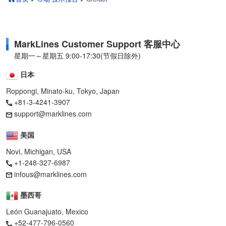
MarkLines Customer Support 客服中心
星期一～星期五 9:00-17:30(节假日除外)
日本
Roppongi, Minato-ku, Tokyo, Japan
+81-3-4241-3907
support@marklines.com
美国
Novi, Michigan, USA
+1-248-327-6987
infous@marklines.com
墨西哥
León Guanajuato, Mexico
+52-477-796-0560