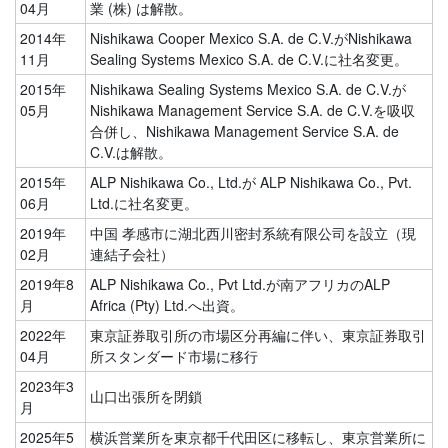
04月
業 (株) は解散。
2014年
Nishikawa Cooper Mexico S.A. de C.V.がNishikawa
11月
Sealing Systems Mexico S.A. de C.V.に社名変更。
2015年
Nishikawa Sealing Systems Mexico S.A. de C.V.が
05月
Nishikawa Management Service S.A. de C.V.を吸収
合併し、Nishikawa Management Service S.A. de
C.V.は解散。
2015年
ALP Nishikawa Co., Ltd.が ALP Nishikawa Co., Pvt.
06月
Ltd.に社名変更。
2019年
中国 孝感市に湖北西川密封系統有限公司を設立（現
02月
連結子会社）
2019年8
ALP Nishikawa Co., Pvt Ltd.が南アフリカのALP
月
Africa (Pty) Ltd.へ出資。
2022年
東京証券取引所の市場区分再編に伴い、東京証券取引
04月
所スタンダード市場に移行
2023年3
山口出張所を閉鎖
月
2025年5
横浜営業所を東京都千代田区に移転し、東京営業所に