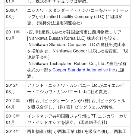
01月
し、株式会社ナチュラブは解散。
2008年
ニシカワ・スタンダード・カンパニーをパートナーシ
03月
ップからLimited Liability Company (LLC) に組織変
更。 (現持分法適用関連会社)
2011年
-西川物産株式会社が韓国金海市に西川物産コリア
03月
[Nishikawa Bussan Korea LLC] 株式会社を設立。
-Nishikawa Standard Company LLC の当社出資比率
を増加させ、Nishikawa Cooper LLCに社名変更。 (現
連結子会社)
-Nishikawa Tachaplalert Rubber Co., Ltd.の当社保有
株式の一部を
Cooper Standard Automotive Inc.
に譲
渡。
2012年
アナンド・ニシカワ・カンパニー Ltd.がエイエルピ
03月
ー・ニシカワ・カンパニー Ltd.に社名変更。
2012年
(株) 西川ビッグオーシャンが (株) 西川ビッグウェル
04月
を吸収合併し、 (株) 西川ビッグウェルが解散。
2013年
インドネシア共和国西ジャワ州にPT. ニシカワ・カリ
01月
ヤ・インドネシアを設立。 (現連結子会社)
2014年
西川物産 (株) が西和工業 (株) を吸収合併し、西和工