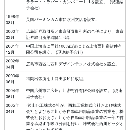
ララート・ラバー・カンパニー Ltd.を設立。 (現連結
子会社)
1998年
英国バーミンガム市に欧州支店を設立。
08月
2000年
広島証券取引所と東京証券取引所の合併により、東京
03月
証券取引所第2部に上場。
2001年
中国上海市に同社100%出資による上海西川密封件有
12月
限公司を設立。 (現連結子会社)
2002年
広島市西区に西川デザインテクノ株式会社を設立。
04月
2003年
福岡出張所を山口出張所に改組。
06月
2004年
中国広州市に広州西川密封件有限公司を設立。 (現連
06月
結子会社)
2005年
-後山化工株式会社が、西和工業株式会社および株式
04月
会社とよひら西川から自動車用部品事業の営業を、株
式会社おおあさ西川から自動車用部品事業の一部の営
業を承継する吸収分割を行い、株式会社西川ビッグオ
ーシャンへ社名変更。