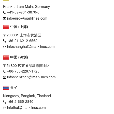
Frankfurt am Main, Germany
+49-69–904-3870-0
infoeuro@marklines.com
中国 (上海)
〒200001 上海市黄浦区
+86-21-6212-6562
infoshanghai@marklines.com
中国 (深圳)
〒51800 広東省深圳市南山区
+86-755-2267-1725
infoshenzhen@marklines.com
タイ
Klongtoey, Bangkok, Thailand
+66-2-665-2840
infothai@marklines.com