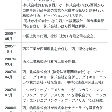
-株式会社おおあさ西川が、株式会社いはら西川から
自動車用部品事業の営業を承継する吸収分割を行い、
株式会社西川ビッグウェルへ社名変更。
-同社が株式会社いはら西川の設備設計・製作事業部
門を合併し、株式会社いはら西川は解散。
2005年
中国上海市に西川橡胶 (上海) 有限公司を設立。
05月
2005年
西和工業が西川理化を合併し、西川理化は解散。
10月
2007年
西和工業株式会社枚方工場を閉鎖。
03月
2007年
西川化成株式会社 (持分法適用関連会社) は、ジー・
04月
ピー・ダイキョー株式会社と合併し、ダイキョーニシ
カワ株式会社へ社名変更。 (現持分法適用関連会社)
2007年
ニシカワ・オブ・アメリカ Inc.がニシカワ・エンジニ
07月
アリング・オブ・アメリカ Inc.を吸収合併し、ニシカ
ワ・エンジニアリング・オブ・アメリカ Inc.は解散。
2008年
西川物産株式会社が株式会社ナチュラブを吸収合併