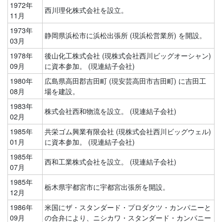
1972年
西川理化株式会社を設立。
11月
1973年
静岡県浜松市に浜松出張所 (現浜松営業所) を開設。
03月
1978年
後山化工株式会社 (現株式会社西川ビッグオーシャン)
09月
に資本参加。 (現連結子会社)
1980年
広島県高田郡吉田町 (現安芸高田市吉田町) に吉田工
08月
場を建設。
1983年
株式会社西和物流を設立。 (現連結子会社)
02月
1985年
共栄ゴム興業有限会社 (現株式会社西川ビッグウェル)
01月
に資本参加。 (現連結子会社)
1985年
西和工業株式会社を設立。 (現連結子会社)
07月
1985年
栃木県宇都宮市に宇都宮出張所を開設。
12月
1986年
米国にザ・スタンダード・プロダクツ・カンパニーと
09月
の合弁により、ニシカワ・スタンダード・カンパニー