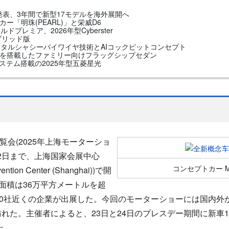
」を発表、3年間で新型17モデルを海外展開へ
カー「明珠(PEARL)」と栄威D6
ールドプレミア、2026年型Cyberster
イブリッド版
デジタルシャシーバイワイヤ技術とAIコックピットコンセプト
化技術を搭載したファミリー向けフラッグシップセダン
援システム搭載の2025年型五菱星光
会(2025年上海モーターショ
2
日まで、上海国家会展中心
コンセプトカー MG
vention Center
(Shanghai)
)で開
面積は
36
万平方メートルを超
0
社近くの企業が出展した。今回のモーターショーには国内外
訪れた。主催者によると、
23
日と
24
日のプレスデー期間に新車
1
た。