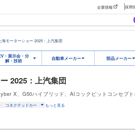
採用
企業情報
上海モーターショー 2025：上汽集団
EV・展示会・分
自動車メーカー
部品メーカー
解・技術
 2025：上汽集団
yber X、G50ハイブリッド、AIコックピットコンセプ
ー
コネクテッドカー
もっと見る