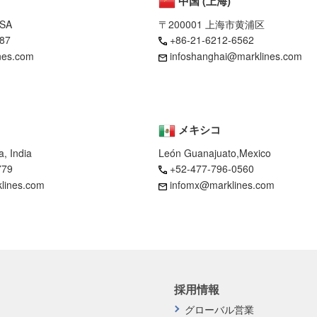
中国 (上海)
USA
〒200001 上海市黄浦区
87
+86-21-6212-6562
nes.com
infoshanghai@marklines.com
メキシコ
, India
León Guanajuato,Mexico
779
+52-477-796-0560
klines.com
infomx@marklines.com
採用情報
グローバル営業