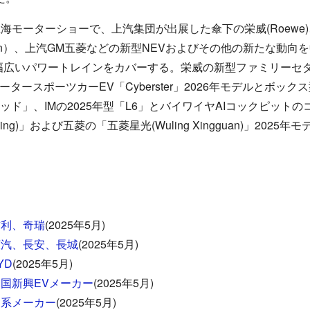
上海モーターショーで、上汽集団が出展した傘下の栄威(
Roewe
jun）、上汽
GM
五菱などの新型NEVおよびその他の新たな動向
幅広いパワートレインをカバーする。栄威の新型ファミリーセ
ータースポーツカーEV「
Cyberster
」2
026
年モデルとボックス
リッド」、IMの2025年型「L6」とバイワイヤAIコックピッ
ing)」および五菱の「五菱星光(Wuling Xingguan)」20
吉利、奇瑞
(2025年5月)
広汽、長安、長城
(2025年5月)
YD
(2025年5月)
中国新興EVメーカー
(2025年5月)
日系メーカー
(2025年5月)