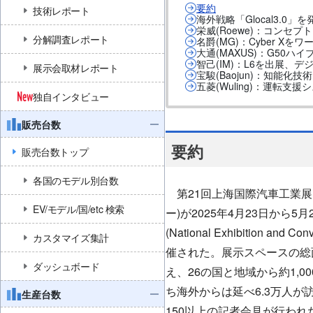
要約
技術レポート
海外戦略「Glocal3.0
栄威(Roewe)：コンセプト
分解調査レポート
名爵(MG)：Cyber Xをワ
大通(MAXUS)：G50ハ
智己(IM)：L6を出展、
展示会取材レポート
宝駿(Baojun)：知能
五菱(Wuling)：運転支
独自インタビュー
販売台数
要約
販売台数トップ
各国のモデル別台数
第
21
回上海国際汽車工業展覧
EV/モデル/国/etc 検索
ー)が
2025
年
4
月
23
日から
5
月
(National Exhibition and Con
カスタマイズ集計
催された。展示スペースの総
ダッシュボード
え、
26
の国と地域から約
1,00
ち海外からは延べ
6.3
万人が
生産台数
150
以上の記者会見が行われ