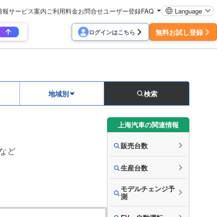
情報
サービス案内
ご利用料金
お問合せ
ユーザー登録
FAQ
Language
無料お試し登録
ログインはこちら
地域別
検索
上海汽車の関連情報
販売台数
トなど
生産台数
モデルチェンジ予
測