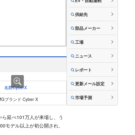
EV・自動運転
供給先
部品メーカー
工場
ニュース
レポート
更新メール設定
市場予測
ブランド Cyber X
から延べ
101
万人が来場し、う
00
モデル以上が初公開され、