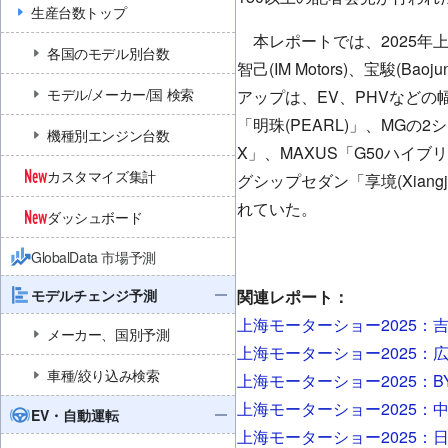
生産台数トップ
本レポートでは、
2025
年
各国のモデル別台数
智己(IM Motors)、宝駿(Bao
モデル/メーカー/国 検索
アップは、
EV
、
PHV
などの
「明珠(
PEARL
)」、
MG
の
2
シ
機種別エンジン台数
X
」、MAXUS「G50ハイブ
カスタマイズ集計
グシップセダン「享境(Xiangj
れていた。
ダッシュボード
GlobalData 市場予測
モデルチェンジ予測
関連レポート：
上海モーターショー2025：
メーカー、国別予測
上海モーターショー2025：
車種/絞り込み検索
上海モーターショー2025：B
上海モーターショー2025：
EV・自動運転
上海モーターショー2025：