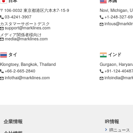
日本
米国
〒106-0032 東京都港区六本木7-15-9
Novi, Michigan, 
03-4241-3907
+1-248-327-69
カスタマーサポートデスク
infous@markli
support@marklines.com
メディア関係者様向け
media@marklines.com
タイ
インド
Klongtoey, Bangkok, Thailand
Gurgaon, Haryana
+66-2-665-2840
+91-124-4048
infothai@marklines.com
infoindia@mar
企業情報
IR情報
IRニュース