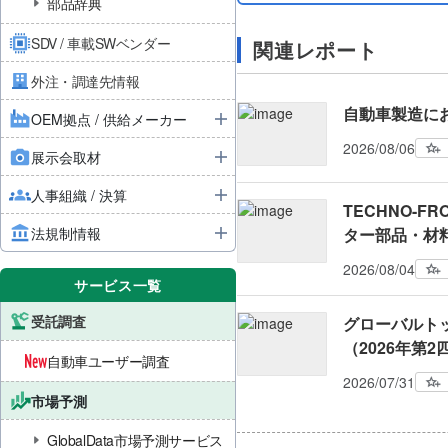
部品辞典
SDV / 車載SWベンダー
関連レポート
外注・調達先情報
自動車製造に
OEM拠点 / 供給メーカー
2026/08/06
展示会取材
人事組織 / 決算
TECHNO-FRO
法規制情報
ター部品・材
2026/08/04
サービス一覧
受託調査
グローバルト
（2026年第
自動車ユーザー調査
2026/07/31
市場予測
GlobalData市場予測サービス