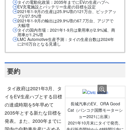
タイの電動化政策：2035年までにEVの生産ハブへ
EV充電施設とバッテリー生産の目標を設定
2021年1-9月の生産は25.9%増の121万台、ピックアッ
プが27.5%増
2021年1-9月の輸出は29.9%増の67.7万台、アジアで
大幅増
タイの国内市場：2021年1-9月は乗用車が2.9%減、商
用車が1.2%増
LMC Automotive生産予測：タイの生産台数は2024年
に210万台となる見通し
要約
タイ政府は2021年3月、タ
イをEV生産ハブとする目標
長城汽車のEV、ORA Good
の達成時期を5年早めて
Cat（バンコク国際モーターシ
2035年とする新たな目標を
ョー2021に出展）
発表。また、2030年までに
2021年10月末にタイで発売、
国内の自動車生産に占める
先行販売開始から48時間以内に