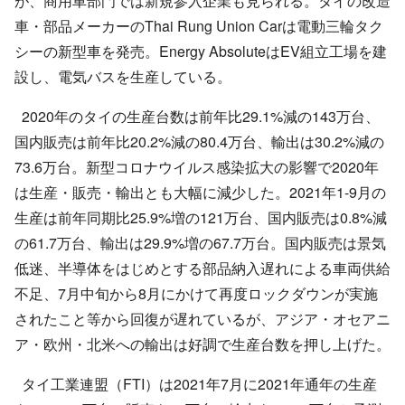
が、商用車部門では新規参入企業も見られる。タイの改造
車・部品メーカーのThai Rung Union Carは電動三輪タク
シーの新型車を発売。Energy AbsoluteはEV組立工場を建
設し、電気バスを生産している。
2020年のタイの生産台数は前年比29.1%減の143万台、
国内販売は前年比20.2%減の80.4万台、輸出は30.2%減の
73.6万台。新型コロナウイルス感染拡大の影響で2020年
は生産・販売・輸出とも大幅に減少した。2021年1-9月の
生産は前年同期比25.9%増の121万台、国内販売は0.8%減
の61.7万台、輸出は29.9%増の67.7万台。国内販売は景気
低迷、半導体をはじめとする部品納入遅れによる車両供給
不足、7月中旬から8月にかけて再度ロックダウンが実施
されたこと等から回復が遅れているが、アジア・オセアニ
ア・欧州・北米への輸出は好調で生産台数を押し上げた。
タイ工業連盟（FTI）は2021年7月に2021年通年の生産