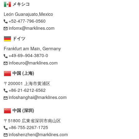
メキシコ
León Guanajuato,Mexico
+52-477-796-0560
infomx@marklines.com
ドイツ
Frankfurt am Main, Germany
+49-69–904-3870-0
infoeuro@marklines.com
中国 (上海)
〒200001 上海市黄浦区
+86-21-6212-6562
infoshanghai@marklines.com
中国 (深圳)
〒51800 広東省深圳市南山区
+86-755-2267-1725
infoshenzhen@marklines.com