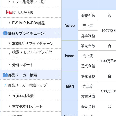
モデル別電動車一覧
絞り込み検索
販売台数
台
EV/HV/PHV/FCV部品
Volvo
売上高
100万SE
部品サプライチェーン
営業利益
300部品サプライチェーン
販売台数
台
検索（モデル/サプライヤ
Iveco
売上高
ー）
100万Eu
分析レポート
営業利益
部品メーカー検索
販売台数
台
部品メーカー検索トップ
MAN
売上高
100万Eu
70,000社検索
営業利益
主要400社レポート
販売台数
台