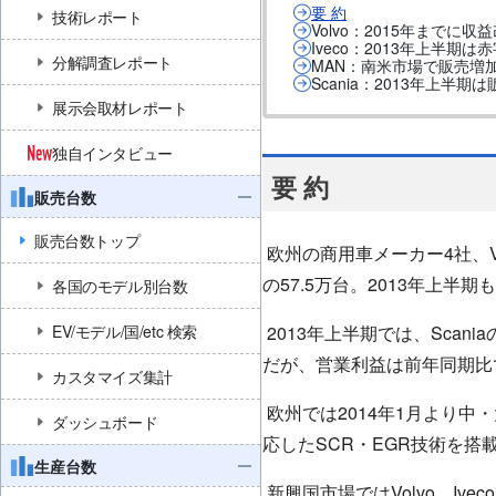
要 約
技術レポート
Volvo：2015年まで
Iveco：2013年上半期は
分解調査レポート
MAN：南米市場で販売増
Scania：2013年上
展示会取材レポート
独自インタビュー
要 約
販売台数
販売台数トップ
欧州の商用車メーカー4社、Volv
の57.5万台。2013年上半
各国のモデル別台数
EV/モデル/国/etc 検索
2013年上半期では、Scan
だが、営業利益は前年同期比で6
カスタマイズ集計
欧州では2014年1月より中
ダッシュボード
応したSCR・EGR技術を
生産台数
新興国市場ではVolvo、I