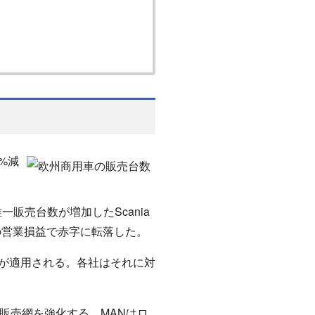
1%減
唯一販売台数が増加したScania
ーロの営業損益で赤字に転落した。
 6が適用される。各社はそれに対
。
・販売網を強化する。MANはロ