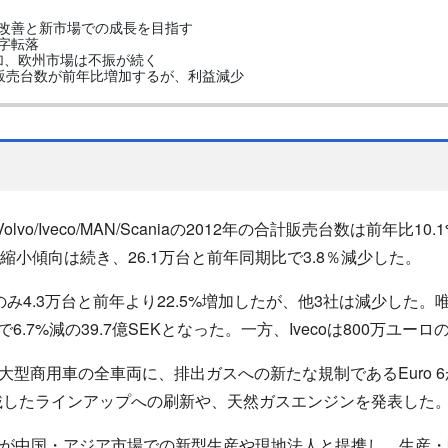
に収益改善と新市場での成長を目指す
赤字転落
加、欧州市場は不振が続く
半期は販売台数が前年比増加するが、利益減少
o/Iveco/MAN/Scaniaの2012年の合計販売台数は前年比10.
期も縮小傾向は続き、26.1万台と前年同期比で3.8％減少した。
iaのみ4.3万台と前年より22.5%増加したが、他3社は減少した。
.7%減の39.7億SEKとなった。一方、Ivecoは800万ユ
・大型商用車の全車両に、排出ガスへの新たな規制であるEuro
搭載したラインアップへの刷新や、天然ガスエンジンを発表した
vecoが中国・アジア市場での新型生産や現地法人と提携し、生産