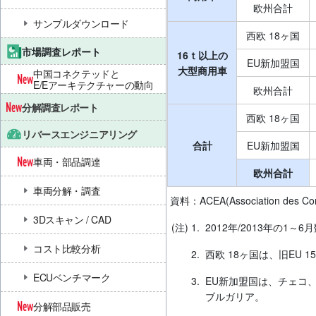
欧州合計
サンプルダウンロード
西欧 18ヶ国
市場調査レポート
16ｔ以上の
EU新加盟国
大型商用車
中国コネクテッドと
E/Eアーキテクチャーの動向
欧州合計
分解調査レポート
西欧 18ヶ国
リバースエンジニアリング
合計
EU新加盟国
車両・部品調達
欧州合計
車両分解・調査
資料：ACEA(Association des Const
3Dスキャン / CAD
(注) 1.
2012年/2013年の1～
コスト比較分析
2.
西欧 18ヶ国は、旧EU 
ECUベンチマーク
3.
EU新加盟国は、チェコ
ブルガリア。
分解部品販売