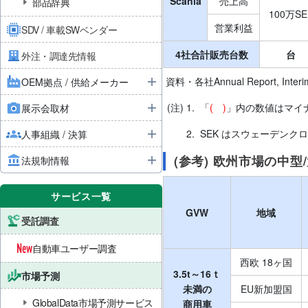
Scania
売上高
部品辞典
100万SE
営業利益
SDV / 車載SWベンダー
4社合計販売台数
台
外注・調達先情報
資料・各社Annual Report, Interim
OEM拠点 / 供給メーカー
(注) 1.
「
( )
」内の数値はマイ
展示会取材
2.
SEK はスウェーデンクローナ
人事組織 / 決算
(参考) 欧州市場の中
法規制情報
サービス一覧
GVW
地域
受託調査
自動車ユーザー調査
西欧 18ヶ国
3.5t～16ｔ
市場予測
未満の
EU新加盟国
GlobalData市場予測サービス
商用車