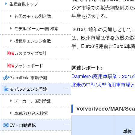
生産台数トップ
シア市場での販売網整備のた
生産を拡大する。
各国のモデル別台数
モデル/メーカー/国 検索
2013年通年の見通しとして
は、欧州市場は債務危機の影響
機種別エンジン台数
半、Euro6適用前にEuro
カスタマイズ集計
ダッシュボード
関連レポート:
Daimlerの商用車事業：201
GlobalData 市場予測
北米の中型/大型商用車市場と商
モデルチェンジ予測
メーカー、国別予測
Volvo/Iveco/MAN
車種/絞り込み検索
EV・自動運転
単位