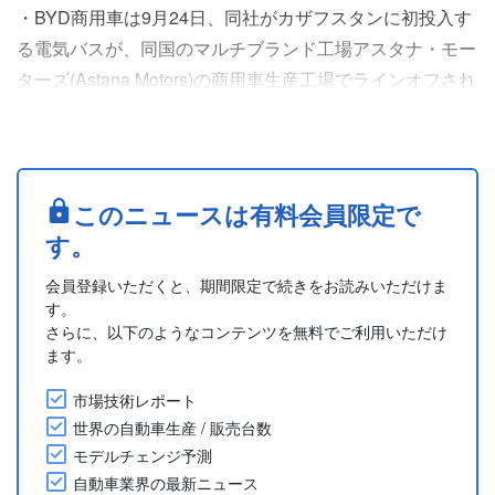
・BYD商用車は9月24日、同社がカザフスタンに初投入す
る電気バスが、同国のマルチブランド工場アスタナ・モー
ターズ(Astana Motors)の商用車生産工場でラインオフされ
たと発表した。
・今回ラインオフされたのは、最新世代の12ｍ大型電気バ
ス「B12」で、最新のCTC (Cell-to-Chassis)技術を採用す
る。
このニュースは有料会員限定で
・BYDは2025年7月、アルマトイ市およびアスタナ・モー
す。
ターズ幹部とカザフスタンにおける電気バスの生産およ....
会員登録いただくと、期間限定で続きをお読みいただけま
す。
さらに、以下のようなコンテンツを無料でご利用いただけ
ます。
市場技術レポート
世界の自動車生産 / 販売台数
モデルチェンジ予測
自動車業界の最新ニュース