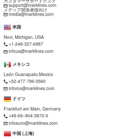
カスタマーサポートデスク
support@marklines.com
メディア関係者様向け
media@marklines.com
米国
Novi, Michigan, USA
+1-248-327-6987
infous@marklines.com
メキシコ
León Guanajuato,Mexico
+52-477-796-0560
infomx@marklines.com
ドイツ
Frankfurt am Main, Germany
+49-69–904-3870-0
infoeuro@marklines.com
中国 (上海)