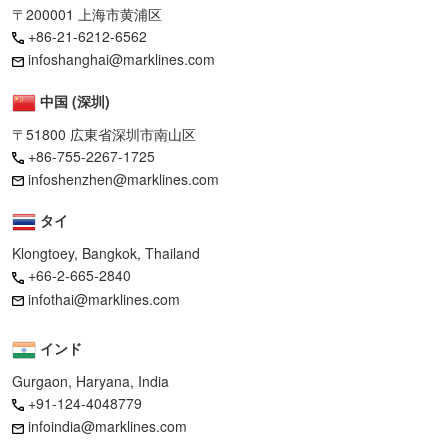
〒200001 上海市黄浦区
+86-21-6212-6562
infoshanghai@marklines.com
中国 (深圳)
〒51800 広東省深圳市南山区
+86-755-2267-1725
infoshenzhen@marklines.com
タイ
Klongtoey, Bangkok, Thailand
+66-2-665-2840
infothai@marklines.com
インド
Gurgaon, Haryana, India
+91-124-4048779
infoindia@marklines.com