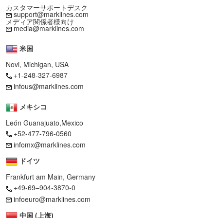
カスタマーサポートデスク
support@marklines.com
メディア関係者様向け
media@marklines.com
米国
Novi, Michigan, USA
+1-248-327-6987
infous@marklines.com
メキシコ
León Guanajuato,Mexico
+52-477-796-0560
infomx@marklines.com
ドイツ
Frankfurt am Main, Germany
+49-69–904-3870-0
infoeuro@marklines.com
中国 (上海)