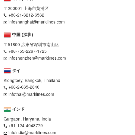
〒200001 上海市黄浦区
+86-21-6212-6562
infoshanghai@marklines.com
中国 (深圳)
〒51800 広東省深圳市南山区
+86-755-2267-1725
infoshenzhen@marklines.com
タイ
Klongtoey, Bangkok, Thailand
+66-2-665-2840
infothai@marklines.com
インド
Gurgaon, Haryana, India
+91-124-4048779
infoindia@marklines.com