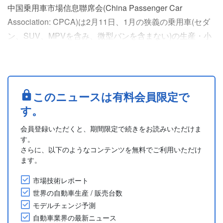
中国乗用車市場信息聯席会(China Passenger Car
Association: CPCA)は2月11日、1月の狭義の乗用車(セダ
ン、SUV、MPVを含み、微型バンを含まない)の生産・小
売台数を発表した。
2025年1月の中国乗用車生産・小売台数
小売：2025年1月の乗用車小売台数は前年同月比12.1%減
の179.4万台となった。
このニュースは有料会員限定で
1月の高級車小売は前年同月比15.0%減の21万台。
す。
1月のローカルブランド小売は前年同月....
会員登録いただくと、期間限定で続きをお読みいただけま
す。
さらに、以下のようなコンテンツを無料でご利用いただけ
ます。
市場技術レポート
世界の自動車生産 / 販売台数
モデルチェンジ予測
自動車業界の最新ニュース