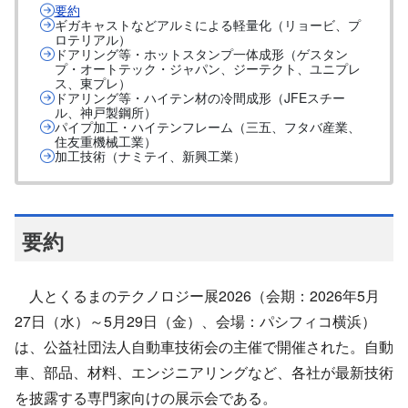
要約
ギガキャストなどアルミによる軽量化（リョービ、プ
ロテリアル）
ドアリング等・ホットスタンプ一体成形（ゲスタン
プ・オートテック・ジャパン、ジーテクト、ユニプレ
ス、東プレ）
ドアリング等・ハイテン材の冷間成形（JFEスチー
ル、神戸製鋼所）
パイプ加工・ハイテンフレーム（三五、フタバ産業、
住友重機械工業）
加工技術（ナミテイ、新興工業）
要約
人とくるまのテクノロジー展2026（会期：2026年5月
27日（水）～5月29日（金）、会場：パシフィコ横浜）
は、公益社団法人自動車技術会の主催で開催された。自動
車、部品、材料、エンジニアリングなど、各社が最新技術
を披露する専門家向けの展示会である。