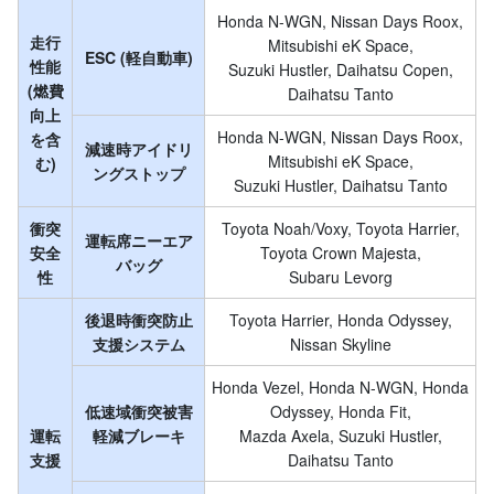
Honda N-WGN, Nissan Days Roox,
走行
Mitsubishi eK Space,
ESC (軽自動車)
性能
Suzuki Hustler, Daihatsu Copen,
(燃費
Daihatsu Tanto
向上
Honda N-WGN, Nissan Days Roox,
を含
減速時アイドリ
Mitsubishi eK Space,
む)
ングストップ
Suzuki Hustler, Daihatsu Tanto
衝突
Toyota Noah/Voxy, Toyota Harrier,
運転席ニーエア
安全
Toyota Crown Majesta,
バッグ
性
Subaru Levorg
後退時衝突防止
Toyota Harrier, Honda Odyssey,
支援システム
Nissan Skyline
Honda Vezel, Honda N-WGN, Honda
低速域衝突被害
Odyssey, Honda Fit,
運転
軽減ブレーキ
Mazda Axela, Suzuki Hustler,
支援
Daihatsu Tanto