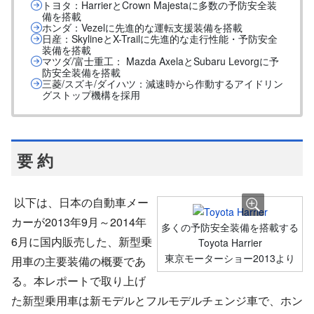
トヨタ：HarrierとCrown Majestaに多数の予防安全装
備を搭載
ホンダ：Vezelに先進的な運転支援装備を搭載
日産：SkylineとX-Trailに先進的な走行性能・予防安全
装備を搭載
マツダ/富士重工： Mazda AxelaとSubaru Levorgに予
防安全装備を搭載
三菱/スズキ/ダイハツ：減速時から作動するアイドリン
グストップ機構を採用
要 約
以下は、日本の自動車メー
カーが2013年9月～2014年
多くの予防安全装備を搭載する
6月に国内販売した、新型乗
Toyota Harrier
東京モーターショー2013より
用車の主要装備の概要であ
る。本レポートで取り上げ
た新型乗用車は新モデルとフルモデルチェンジ車で、ホン