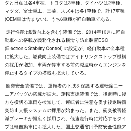
ダと日産は各4車種、トヨタは3車種、ダイハツは2車種、
マツダ、富士重工、三菱、スズキは各1車種で、計17車種
(OEM車は含まない)。うち6車種が軽自動車である。
走行性能 (燃費向上を含む) 装備では、2014年10月に軽自
動車への搭載が義務化される横滑り防止装置ESC
(Electronic Stability Control) の設定が、軽自動車の全車種
に拡大した。燃費向上装備ではアイドリングストップ機構
の採用が増加。車両が停車する前の減速時からエンジンを
停止するタイプの搭載も拡大している。
衝突安全装備では、運転者の下肢を保護する運転席ニー
エアバッグの搭載が拡大。運転支援装備では、後退時に後
方を横切る車両を検知して、運転者に注意を促す後退時衝
突防止支援システムの採用が始まった。また、衝突被害軽
減ブレーキが幅広く採用され、低速走行時に対応するタイ
プは軽自動車にも拡大した。国土交通省は予防安全性能ア