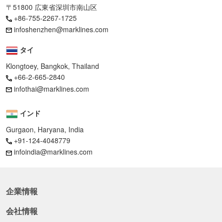
〒51800 広東省深圳市南山区
+86-755-2267-1725
infoshenzhen@marklines.com
タイ
Klongtoey, Bangkok, Thailand
+66-2-665-2840
infothai@marklines.com
インド
Gurgaon, Haryana, India
+91-124-4048779
infoindia@marklines.com
企業情報
会社情報