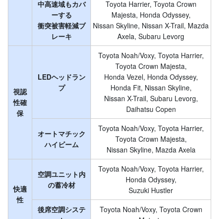
中高速域もカバ
Toyota Harrier, Toyota Crown
ーする
Majesta, Honda Odyssey,
衝突被害軽減ブ
Nissan Skyline, Nissan X-Trail, Mazda
レーキ
Axela, Subaru Levorg
Toyota Noah/Voxy, Toyota Harrier,
Toyota Crown Majesta,
LEDヘッドラン
Honda Vezel, Honda Odyssey,
プ
Honda Fit, Nissan Skyline,
視認
Nissan X-Trail, Subaru Levorg,
性確
Daihatsu Copen
保
Toyota Noah/Voxy, Toyota Harrier,
オートマチック
Toyota Crown Majesta,
ハイビーム
Nissan Skyline, Mazda Axela
Toyota Noah/Voxy, Toyota Harrier,
空調ユニット内
Honda Odyssey,
の蓄冷材
快適
Suzuki Hustler
性
後席空調システ
Toyota Noah/Voxy, Toyota Crown