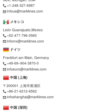
+1-248-327-6987
infous@marklines.com
メキシコ
León Guanajuato,Mexico
+52-477-796-0560
infomx@marklines.com
ドイツ
Frankfurt am Main, Germany
+49-69–904-3870-0
infoeuro@marklines.com
中国 (上海)
〒200001 上海市黄浦区
+86-21-6212-6562
infoshanghai@marklines.com
中国 (深圳)