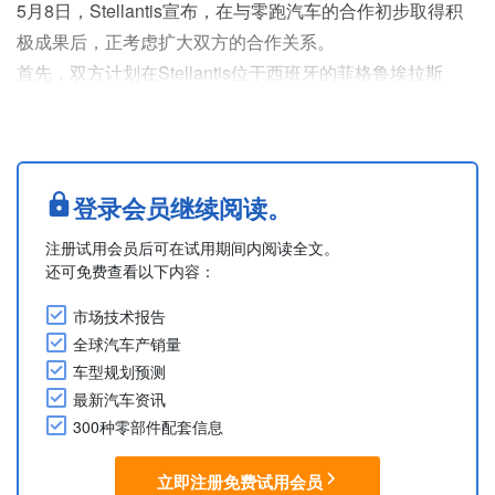
5月8日，Stellantis宣布，在与零跑汽车的合作初步取得积
极成果后，正考虑扩大双方的合作关系。
首先，双方计划在Stellantis位于西班牙的菲格鲁埃拉斯
（Figueruelas）工厂新增一条生产线，用于生产全新的欧
宝纯电C级SUV，最早有望于2028年启动生产。此外，零跑
B10纯电SUV也可能最快于今年在该工厂投产。
上述全新欧宝车型将采用零跑汽车的电动化平台与电池技
登录会员继续阅读。
术，并结合欧宝的设计与工程开发能力。双方希望通过这种
注册试用会员后可在试用期间内阅读全文。
合作....
还可免费查看以下内容：
市场技术报告
全球汽车产销量
车型规划预测
最新汽车资讯
300种零部件配套信息
立即注册免费试用会员