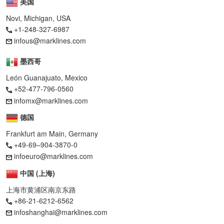
美国
Novi, Michigan, USA
+1-248-327-6987
infous@marklines.com
墨西哥
León Guanajuato, Mexico
+52-477-796-0560
infomx@marklines.com
德国
Frankfurt am Main, Germany
+49-69–904-3870-0
infoeuro@marklines.com
中国 (上海)
上海市黄浦区南京东路
+86-21-6212-6562
infoshanghai@marklines.com