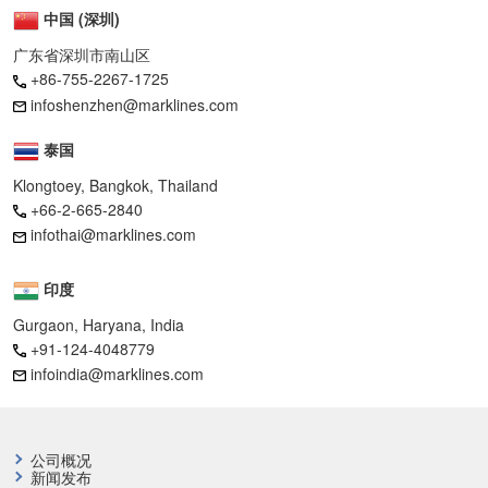
中国 (深圳)
广东省深圳市南山区
+86-755-2267-1725
infoshenzhen@marklines.com
泰国
Klongtoey, Bangkok, Thailand
+66-2-665-2840
infothai@marklines.com
印度
Gurgaon, Haryana, India
+91-124-4048779
infoindia@marklines.com
公司概况
新闻发布