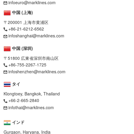
infoeuro@marklines.com
中国 (上海)
〒200001 上海市黄浦区
+86-21-6212-6562
infoshanghai@marklines.com
中国 (深圳)
〒51800 広東省深圳市南山区
+86-755-2267-1725
infoshenzhen@marklines.com
タイ
Klongtoey, Bangkok, Thailand
+66-2-665-2840
infothai@marklines.com
インド
Gurgaon, Haryana, India