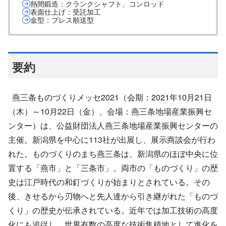
熱間鍛造：クランクシャフト、コンロッド
表面仕上げ：受託加工
金型：プレス順送型
要約
燕三条ものづくりメッセ2021（会期：2021年10月21日
（木）～10月22日（金）、会場：燕三条地場産業振興セ
ンター）は、公益財団法人燕三条地場産業振興センターの
主催。新潟県を中心に113社が出展し、展示商談会が行わ
れた。ものづくりのまち燕三条は、新潟県のほぼ中央に位
置する「燕市」と「三条市」。両市の「ものづくり」の歴
史は江戸時代の和釘づくりが始まりとされている。その
後、きせるから刃物へと先人達から引き継がれた「ものづ
くり」の歴史が伝承されている。近年では加工技術の高度
化にも追従し、世界有数の高度な技術集積地として進化を