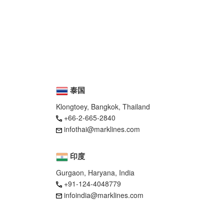
泰国
Klongtoey, Bangkok, Thailand
+66-2-665-2840
infothai@marklines.com
印度
Gurgaon, Haryana, India
+91-124-4048779
infoindia@marklines.com