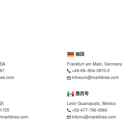
德国
USA
Frankfurt am Main, Germany
87
+49-69–904-3870-0
nes.com
infoeuro@marklines.com
墨西哥
区
León Guanajuato, Mexico
-1725
+52-477-796-0560
marklines.com
infomx@marklines.com