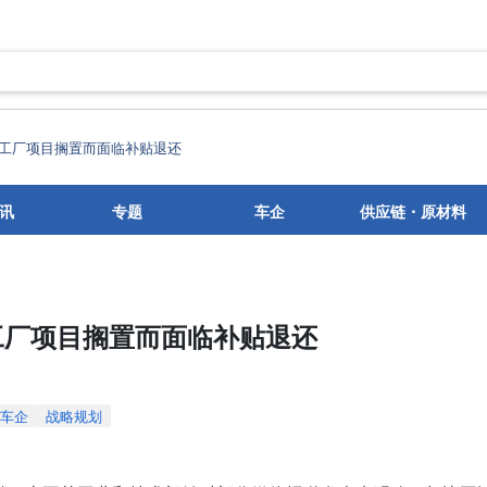
工厂项目搁置而面临补贴退还
讯
专题
车企
供应链・原材料
工厂项目搁置而面临补贴退还
车企
战略规划