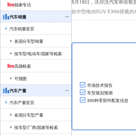
5月19日，沃尔沃汽车和谷歌宣布将
独家专访
款中型电动SUV EX60搭载的A
汽车销量
车辆的角度查看和了解周围情
汽车销量首页
借助Gemini，驾驶者可识
Gemini的多模态识别能力、E
各国分车型销量
按车型/电动车/国家等检索
高级检索
可视图
市场技术报告
汽车产量
车型规划预测
300种零部件配套信息
汽车产量首页
各国分车型产量
按车型/厂商/国家等检索