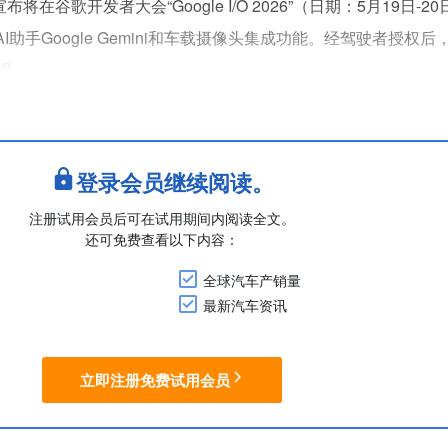
在谷歌开发者大会“Google I/O 2026”（日期：5月19日-2
I助手Google Gemini和车载摄像头集成功能。经驾驶者授权后，G
况。
别路标、辨识路面标线，也能查询标志性地点与餐厅的详细信息。
X60神经处理引擎及软件定义架构得....
登录会员继续阅读。
注册试用会员后可在试用期间内阅读全文。
还可免费查看以下内容：
全球汽车产销量
最新汽车资讯
立即注册免费试用会员