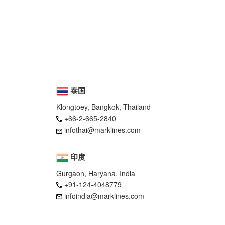
泰国
Klongtoey, Bangkok, Thailand
+66-2-665-2840
infothai@marklines.com
印度
Gurgaon, Haryana, India
+91-124-4048779
infoindia@marklines.com