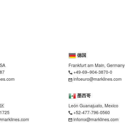
德国
USA
Frankfurt am Main, Germany
87
+49-69–904-3870-0
nes.com
infoeuro@marklines.com
墨西哥
区
León Guanajuato, Mexico
-1725
+52-477-796-0560
marklines.com
infomx@marklines.com