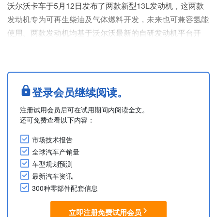
沃尔沃卡车于5月12日发布了两款新型13L发动机，这两款
发动机专为可再生柴油及气体燃料开发，未来也可兼容氢能
使用。两款发动机均基于沃尔沃最新的自研发动机平台开
发。
与上一代产品相比，新型发动机提升了输出功率、改善了驾
驶性能、降低了噪音及尾气排放，同时将燃料消耗量最大减
少4%。此外，该发动机可兼容生物柴油、氢化植物油
登录会员继续阅读。
（HVO）、生物质燃料气、液化生物天然气（生物
注册试用会员后可在试用期间内阅读全文。
LNG），未来还可使用绿色氢气。
还可免费查看以下内容：
柴油版D13发动机系列的输出功率为380....
市场技术报告
全球汽车产销量
车型规划预测
最新汽车资讯
300种零部件配套信息
立即注册免费试用会员