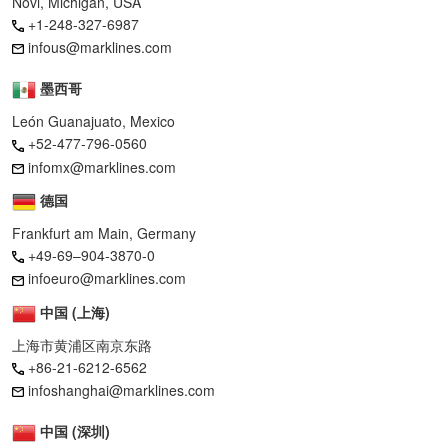
Novi, Michigan, USA
+1-248-327-6987
infous@marklines.com
墨西哥
León Guanajuato, Mexico
+52-477-796-0560
infomx@marklines.com
德国
Frankfurt am Main, Germany
+49-69–904-3870-0
infoeuro@marklines.com
中国 (上海)
上海市黄浦区南京东路
+86-21-6212-6562
infoshanghai@marklines.com
中国 (深圳)