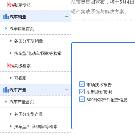
法雷奥集团宣布，将于5月4日-
独家专访
硬件集成系统与解决方案。
汽车销量
该公司将展示动力总成与热系统
汽车销量首页
机、智能热泵、逆变器、车载
在自动驾驶及软件定义汽车技
各国分车型销量
Valeo Smart Safety 360（VSS
按车型/电动车/国家等检索
高级检索
可视图
市场技术报告
汽车产量
车型规划预测
300种零部件配套信息
汽车产量首页
各国分车型产量
按车型/厂商/国家等检索