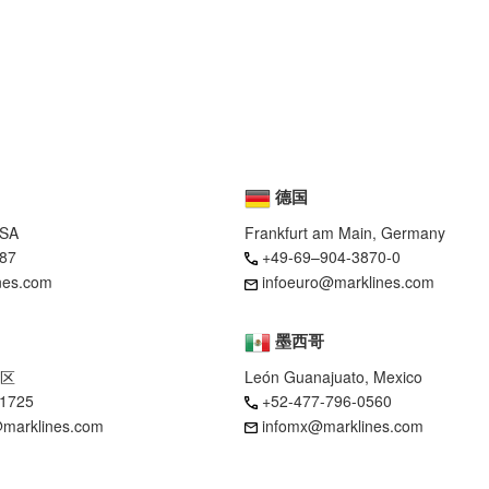
德国
USA
Frankfurt am Main, Germany
87
+49-69–904-3870-0
nes.com
infoeuro@marklines.com
墨西哥
区
León Guanajuato, Mexico
-1725
+52-477-796-0560
marklines.com
infomx@marklines.com