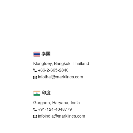
泰国
Klongtoey, Bangkok, Thailand
+66-2-665-2840
infothai@marklines.com
印度
Gurgaon, Haryana, India
+91-124-4048779
infoindia@marklines.com