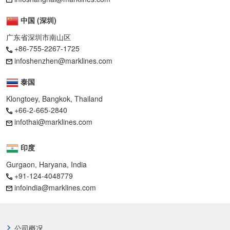
中国 (深圳)
广东省深圳市南山区
+86-755-2267-1725
infoshenzhen@marklines.com
泰国
Klongtoey, Bangkok, Thailand
+66-2-665-2840
infothai@marklines.com
印度
Gurgaon, Haryana, India
+91-124-4048779
infoindia@marklines.com
公司概况