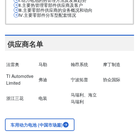
Ⅰ.动力电池的热管理方法及发展趋势
Ⅱ.主要热管理零部件供应商及客户
Ⅲ.主要零部件供应商的业务概况和动向
Ⅳ.主要零部件分车型配套情况
供应商名单
法雷奥
马勒
翰昂系统
摩丁制造
TI Automotive
弗迪
宁波拓普
协众国际
Limited
马瑞利、海立
浙江三花
电装
马瑞利
车用动力电池 (中国市场篇)