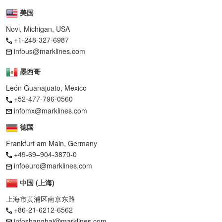
美国
Novi, Michigan, USA
+1-248-327-6987
infous@marklines.com
墨西哥
León Guanajuato, Mexico
+52-477-796-0560
infomx@marklines.com
德国
Frankfurt am Main, Germany
+49-69–904-3870-0
infoeuro@marklines.com
中国 (上海)
上海市黄浦区南京东路
+86-21-6212-6562
infoshanghai@marklines.com