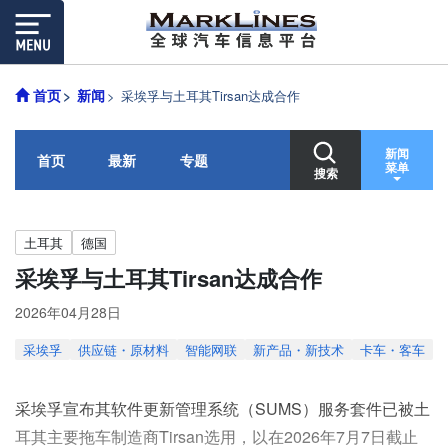
首页
新闻
采埃孚与土耳其Tirsan达成合作
新闻
首页
最新
专题
菜单
搜索
土耳其
德国
采埃孚与土耳其Tirsan达成合作
2026年04月28日
采埃孚
供应链・原材料
智能网联
新产品・新技术
卡车・客车
采埃孚宣布其软件更新管理系统（SUMS）服务套件已被土
耳其主要拖车制造商Tirsan选用，以在2026年7月7日截止