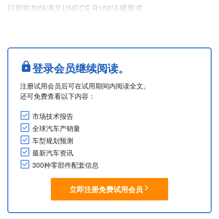
日期前加快满足UNECE R156法规要求。
采埃孚SCALAR Software Manage是SUMS服务套件中的软
件解决方案，同时也是基于云的ISO 24089认证平台，用于
管理商用车的软件更新，可为所有配备采埃孚电子或制动系
统的Tirsan拖车存储软件更新信息，为期10年。所有数据存
登录会员继续阅读。
储和传输也将按照相关数据保护....
注册试用会员后可在试用期间内阅读全文。
还可免费查看以下内容：
市场技术报告
全球汽车产销量
车型规划预测
最新汽车资讯
300种零部件配套信息
立即注册免费试用会员