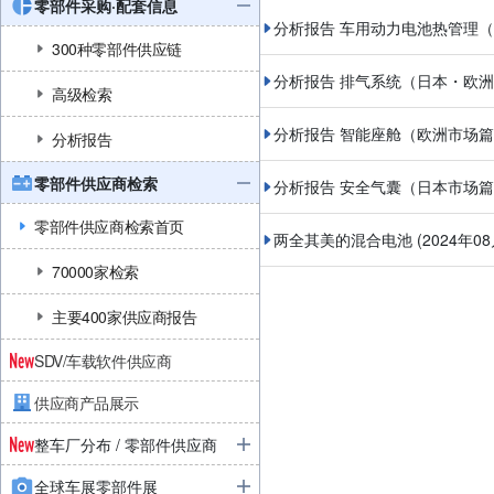
零部件采购·配套信息
分析报告 车用动力电池热管理
300种零部件供应链
分析报告 排气系统（日本・欧
高级检索
分析报告 智能座舱（欧洲市场
分析报告
零部件供应商检索
分析报告 安全气囊（日本市场
零部件供应商检索首页
两全其美的混合电池
(2024年0
70000家检索
主要400家供应商报告
SDV/车载软件供应商
供应商产品展示
整车厂分布 / 零部件供应商
全球车展零部件展