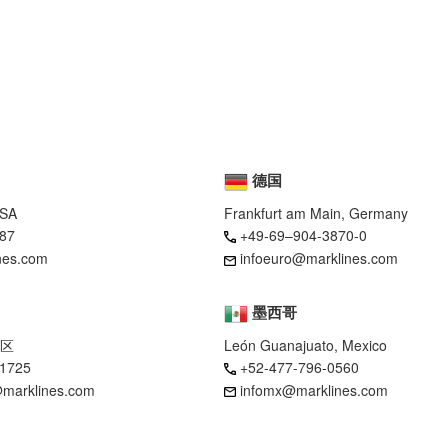
德国
USA
Frankfurt am Main, Germany
87
+49-69–904-3870-0
nes.com
infoeuro@marklines.com
墨西哥
区
León Guanajuato, Mexico
-1725
+52-477-796-0560
marklines.com
infomx@marklines.com