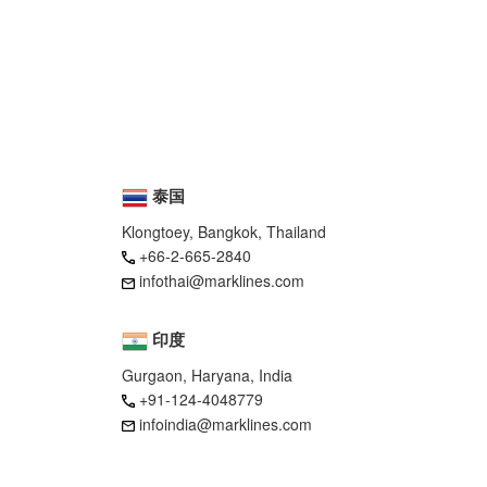
泰国
Klongtoey, Bangkok, Thailand
+66-2-665-2840
infothai@marklines.com
印度
Gurgaon, Haryana, India
+91-124-4048779
infoindia@marklines.com