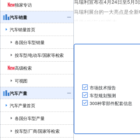
马瑞利宣布在4月24日至5月
独家专访
马瑞利展台的一大亮点是全新
汽车销量
提供12V与48V版本。
汽车销量首页
其他展品还包括灵活燃料系统
燃料与乙醇应用。自动燃料识
各国分车型销量
动的可靠性。
按车型/电动车/国家等检索
热管理方面，马瑞利的展品包括：
高级检索
可视图
市场技术报告
汽车产量
车型规划预测
300种零部件配套信息
汽车产量首页
各国分车型产量
按车型/厂商/国家等检索