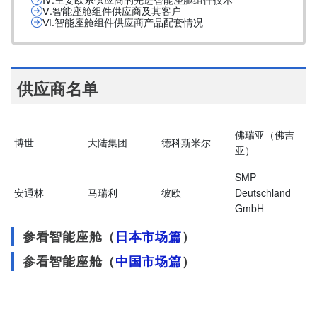
Ⅴ.智能座舱组件供应商及其客户
Ⅵ.智能座舱组件供应商产品配套情况
供应商名单
佛瑞亚（佛吉
博世
大陆集团
德科斯米尔
亚）
SMP
安通林
马瑞利
彼欧
Deutschland
GmbH
参看智能座舱（
日本市场篇
）
参看智能座舱（
中国市场篇
）