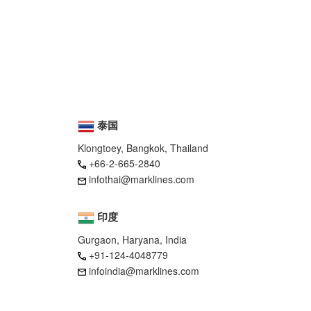
泰国
Klongtoey, Bangkok, Thailand
+66-2-665-2840
infothai@marklines.com
印度
Gurgaon, Haryana, India
+91-124-4048779
infoindia@marklines.com