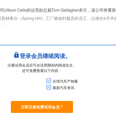
tium Cells的运营副总裁Tom Gallagher表示，该公司将重
林希尔（Spring Hill）工厂被临时裁员的员工，以便在4月
心客户。
生产配套凯迪拉克Lyriq、Vistiq以及本田讴歌ZDX等SUV车
50名员工。2025年7月，通....
登录会员继续阅读。
注册试用会员后可在试用期间内阅读全文。
还可免费查看以下内容：
全球汽车产销量
最新汽车资讯
立即注册免费试用会员