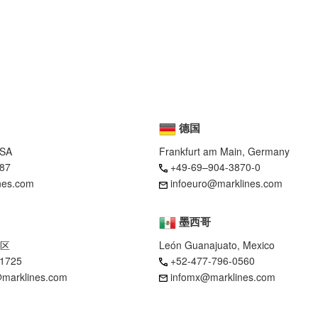
德国
USA
Frankfurt am Main, Germany
87
+49-69–904-3870-0
nes.com
infoeuro@marklines.com
墨西哥
区
León Guanajuato, Mexico
-1725
+52-477-796-0560
marklines.com
infomx@marklines.com