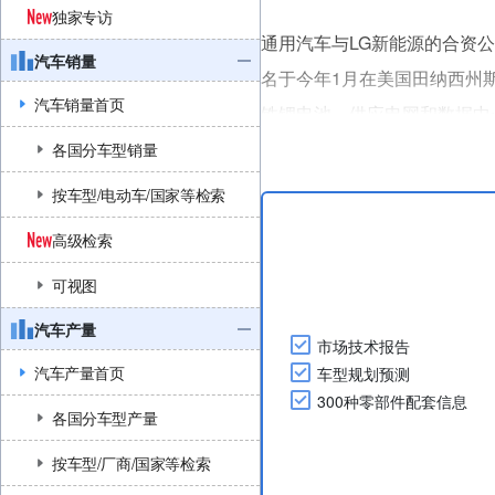
独家专访
通用汽车与LG新能源的合资公司Ul
汽车销量
名于今年1月在美国田纳西州斯普
汽车销量首页
铁锂电池，供应电网和数据中
这座2024年投产的工厂此前负责
各国分车型销量
池，在停产前曾计划招募多达1,3
按车型/电动车/国家等检索
高级检索
可视图
汽车产量
市场技术报告
汽车产量首页
车型规划预测
300种零部件配套信息
各国分车型产量
按车型/厂商/国家等检索