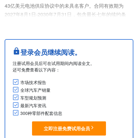
43亿美元电池供应协议中的未具名客户。合同有效期为
2027年8月1日-2030年7月31日，包含最长七年的续约条
款，这意味着LG新能源或将为特斯拉供货至2037年。
美国内政部此次还首次证实，LG新能源供应的电池将用于
特斯拉位于得克萨斯州休斯顿的新超级工厂。与位于加州
Lathrop的特斯拉首座超级工厂相同，新超级工厂也将生产
登录会员继续阅读。
Megapack 3储能系统。特斯拉于2025年9月发....
注册试用会员后可在试用期间内阅读全文。
还可免费查看以下内容：
市场技术报告
全球汽车产销量
车型规划预测
最新汽车资讯
300种零部件配套信息
立即注册免费试用会员