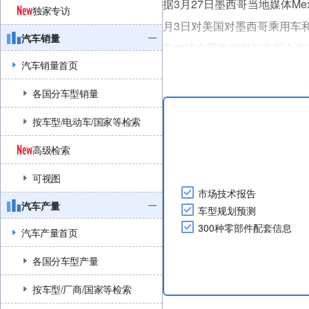
据3月27日墨西哥当地媒体Me
独家专访
月3日对美国对墨西哥乘用车
汽车销量
辛鲍姆在重申积极与美国合作
汽车销量首页
墨西哥-加拿大协定》(USM
格。
各国分车型销量
辛鲍姆总统还指出，这些措施是
按车型/电动车/国家等检索
高级检索
可视图
市场技术报告
汽车产量
车型规划预测
300种零部件配套信息
汽车产量首页
各国分车型产量
按车型/厂商/国家等检索