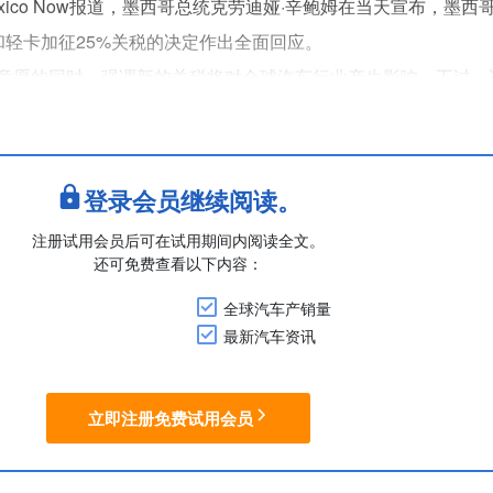
xico Now报道，墨西哥总统克劳迪娅·辛鲍姆在当天宣布，墨西
和轻卡加征25%关税的决定作出全面回应。
意愿的同时，强调新的关税将对全球汽车行业产生影响。不过，
CA)的整车有机会证明美国产零部件，25%的关税仅适用于非美国
对3月宣布的对钢铁和铝加征关税的....
登录会员继续阅读。
注册试用会员后可在试用期间内阅读全文。
还可免费查看以下内容：
全球汽车产销量
最新汽车资讯
立即注册免费试用会员