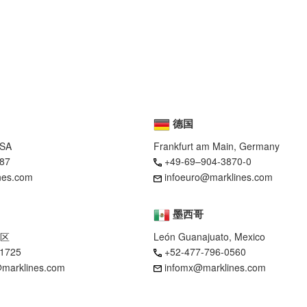
德国
USA
Frankfurt am Main, Germany
87
+49-69–904-3870-0
nes.com
infoeuro@marklines.com
墨西哥
区
León Guanajuato, Mexico
-1725
+52-477-796-0560
marklines.com
infomx@marklines.com