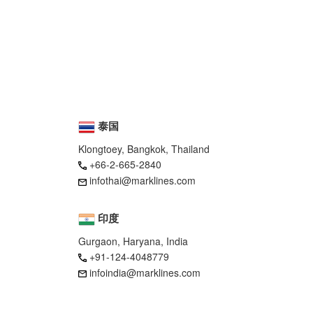
泰国
Klongtoey, Bangkok, Thailand
+66-2-665-2840
infothai@marklines.com
印度
Gurgaon, Haryana, India
+91-124-4048779
infoindia@marklines.com