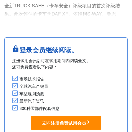
全新TRUCK SAFE（卡车安全）评级项目的首次评级结
果。此次评估的卡车为DAF XF、依维柯S-WAY、曼恩
TGX、梅赛德斯-奔驰Actros L、雷诺卡车T、斯堪尼亚R-
series以及G-series、沃尔沃FH Aero与FM，共计9款车
型。
沃尔沃FH Aero与FM两款车型获得五星最高评分。沃尔沃
登录会员继续阅读。
FH Aero具备高级驾驶辅助系统和出色的AEB（自动紧急
注册试用会员后可在试用期间内阅读全文。
制....
还可免费查看以下内容：
市场技术报告
全球汽车产销量
车型规划预测
最新汽车资讯
300种零部件配套信息
立即注册免费试用会员