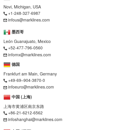
Novi, Michigan, USA
+1-248-327-6987
infous@marklines.com
墨西哥
León Guanajuato, Mexico
+52-477-796-0560
infomx@marklines.com
德国
Frankfurt am Main, Germany
+49-69–904-3870-0
infoeuro@marklines.com
中国 (上海)
上海市黄浦区南京东路
+86-21-6212-6562
infoshanghai@marklines.com