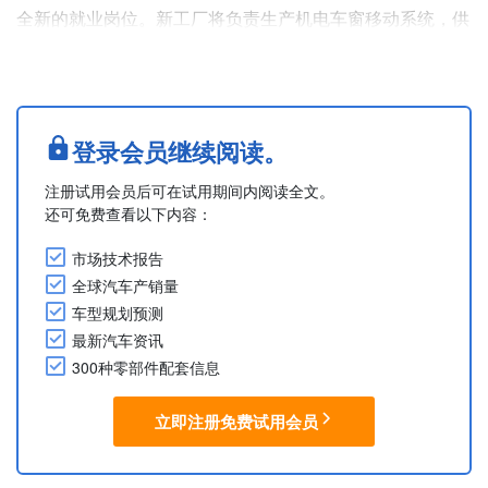
全新的就业岗位。新工厂将负责生产机电车窗移动系统，供
应对象涉及多家汽车品牌。博泽目前在克雷塔罗已设有三座
工厂，分别位于贝尼托华雷斯产业园（Benito Juárez
industrial park）、克雷塔罗国际机场（AIQ）和El
Marqués，合计员工数量约4,500人。该公司还在普埃布拉
登录会员继续阅读。
州（Puebla）建有一座....
注册试用会员后可在试用期间内阅读全文。
还可免费查看以下内容：
市场技术报告
全球汽车产销量
车型规划预测
最新汽车资讯
300种零部件配套信息
立即注册免费试用会员