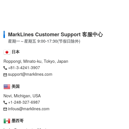
MarkLines Customer Support 客服中心
星期一～星期五 9:00-17:30(节假日除外)
日本
Roppongi, Minato-ku, Tokyo, Japan
+81-3-4241-3907
support@marklines.com
美国
Novi, Michigan, USA
+1-248-327-6987
infous@marklines.com
墨西哥