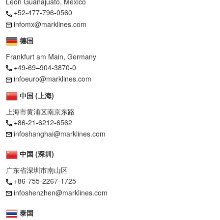
León Guanajuato, Mexico
+52-477-796-0560
infomx@marklines.com
德国
Frankfurt am Main, Germany
+49-69–904-3870-0
infoeuro@marklines.com
中国 (上海)
上海市黄浦区南京东路
+86-21-6212-6562
infoshanghai@marklines.com
中国 (深圳)
广东省深圳市南山区
+86-755-2267-1725
infoshenzhen@marklines.com
泰国