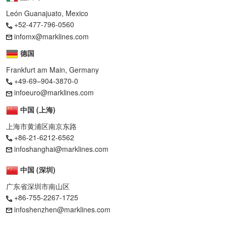
León Guanajuato, Mexico
+52-477-796-0560
infomx@marklines.com
德国
Frankfurt am Main, Germany
+49-69–904-3870-0
infoeuro@marklines.com
中国 (上海)
上海市黄浦区南京东路
+86-21-6212-6562
infoshanghai@marklines.com
中国 (深圳)
广东省深圳市南山区
+86-755-2267-1725
infoshenzhen@marklines.com