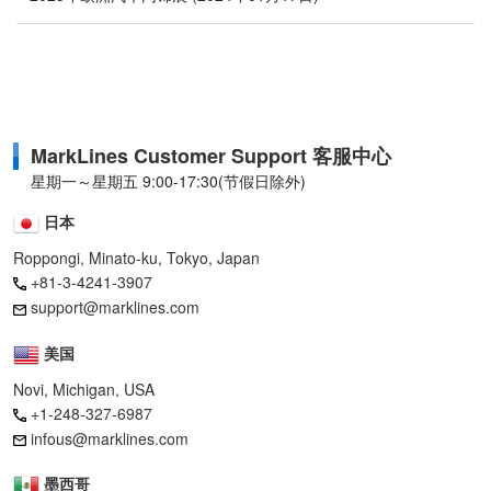
MarkLines Customer Support 客服中心
星期一～星期五 9:00-17:30(节假日除外)
日本
Roppongi, Minato-ku, Tokyo, Japan
+81-3-4241-3907
support@marklines.com
美国
Novi, Michigan, USA
+1-248-327-6987
infous@marklines.com
墨西哥