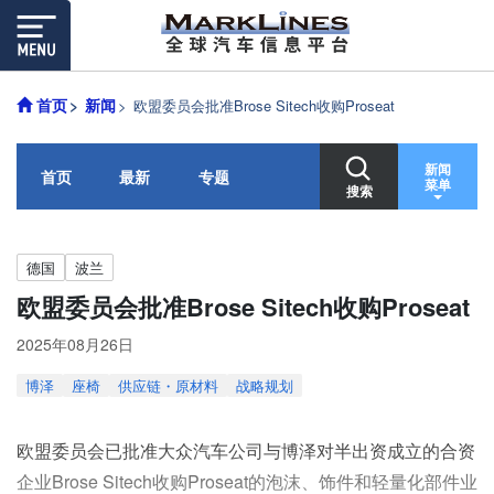
首页
新闻
欧盟委员会批准Brose Sitech收购Proseat
新闻
首页
最新
专题
菜单
搜索
德国
波兰
欧盟委员会批准Brose Sitech收购Proseat
2025年08月26日
博泽
座椅
供应链・原材料
战略规划
欧盟委员会已批准大众汽车公司与博泽对半出资成立的合资
企业Brose Sitech收购Proseat的泡沫、饰件和轻量化部件业