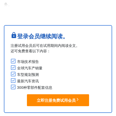
务。
上述交易主要涉及汽车座椅及座椅零部件领域，已根据简化
合并程序进行审查。
欧盟委员会的结论是：鉴于涉事企业的市占率有限，因此所
述交易不会引发竞争问题。 （摘自2025年8月19日公告）
登录会员继续阅读。
....
注册试用会员后可在试用期间内阅读全文。
还可免费查看以下内容：
市场技术报告
全球汽车产销量
车型规划预测
最新汽车资讯
300种零部件配套信息
立即注册免费试用会员