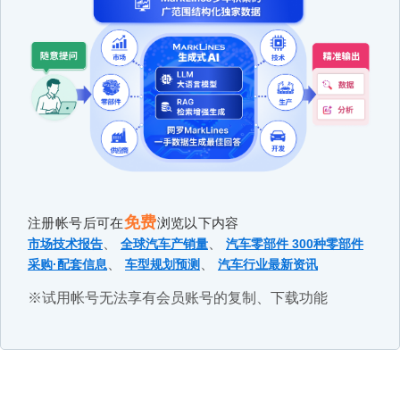
免费
注册帐号后可在
浏览以下内容
、
、
市场技术报告
全球汽车产销量
汽车零部件 300种零部件
、
、
采购·配套信息
车型规划预测
汽车行业最新资讯
※试用帐号无法享有会员账号的复制、下载功能