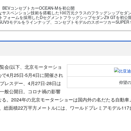
、BEVコンセプトカーOCEAN-Mを初公開
革新的なサスペンション技術を搭載した100万元クラスのフラッグシップセダン
ラットフォームを採用したDセグメントフラッグシップセダンZ9 GTを初公
ao)：SUV3モデルをラインナップ、コンセプトモデルのスポーツカーSUPER
覧会(以下、北京モーターショ
心で4月25日-5月4日に開催され
仰望
プレスデー、4月27日-28日は
日は一般公開日。コロナ禍の影響
なる。2024年の北京モーターショーは国内外の名だたる自動
、総面積22万平方メートルには、ワールドプレミアモデル117