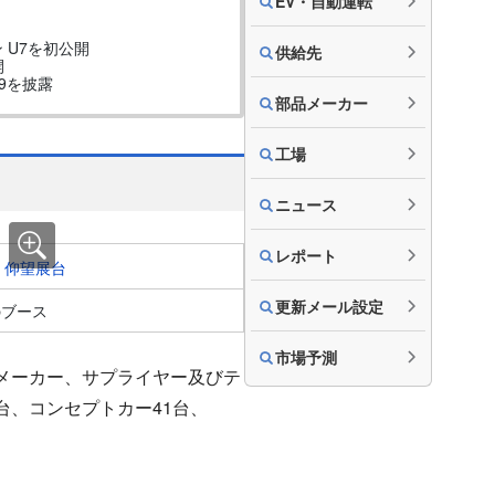
EV・自動運転
 U7を初公開
供給先
開
 9を披露
部品メーカー
工場
ニュース
レポート
更新メール設定
のブース
市場予測
車メーカー、サプライヤー及びテ
台、コンセプトカー41台、