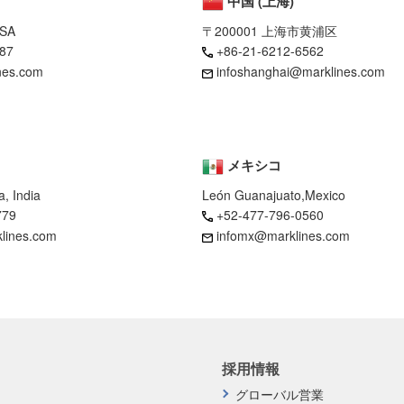
中国 (上海)
USA
〒200001 上海市黄浦区
87
+86-21-6212-6562
nes.com
infoshanghai@marklines.com
メキシコ
, India
León Guanajuato,Mexico
779
+52-477-796-0560
klines.com
infomx@marklines.com
採用情報
グローバル営業