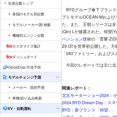
生産台数トップ
BYDグループ傘下ブランド
各国のモデル別台数
プトモデルOCEAN-Mおよびミッ
た。また、王朝シリーズは全
モデル/メーカー/国 検索
(Qin) Lが披露された。仰
機種別エンジン台数
ペンション
技術の「雲輦-Z(
Z9 GTを世界初公開した。方程
カスタマイズ集計
「583ファミリー」およびス
ダッシュボード
今回のレポートでは主に北京
GlobalData 市場予測
モデルチェンジ予測
メーカー、国別予測
関連レポート：
北京モーターショー2024：小米(X
車種/絞り込み検索
2024 BYD Dream Day
EV・自動運転
BYD：新ブランド「仰望」