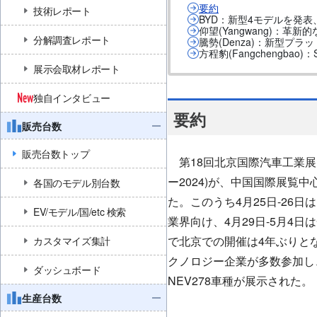
要約
技術レポート
BYD：新型4モデルを発表
仰望(Yangwang)：
分解調査レポート
騰勢(Denza)：新型プ
方程豹(Fangchengb
展示会取材レポート
独自インタビュー
要約
販売台数
販売台数トップ
第18回北京国際汽車工業展
ー2024)が、中国国際展覧中
各国のモデル別台数
た。このうち4月25日-26日は
EV/モデル/国/etc 検索
業界向け、4月29日-5月4
で北京での開催は4年ぶりと
カスタマイズ集計
クノロジー企業が多数参加し
ダッシュボード
NEV278車種が展示された。
生産台数