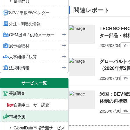
部品辞典
関連レポート
SDV / 車載SWベンダー
外注・調達先情報
TECHNO-FRO
OEM拠点 / 供給メーカー
ター部品・材
2026/08/04
展示会取材
人事組織 / 決算
グローバルト
法規制情報
（2026年第
2026/07/31
サービス一覧
受託調査
米国：BEV減
体制の再構築
自動車ユーザー調査
2026/07/30
市場予測
GlobalData市場予測サービス