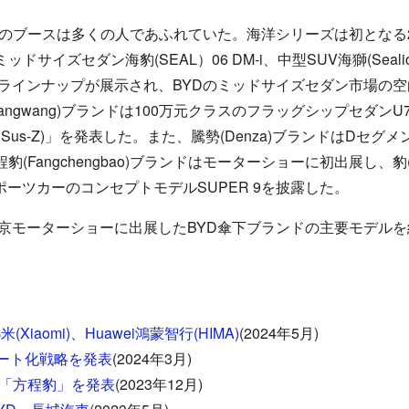
のブースは多くの人であふれていた。海洋シリーズは初となる
ドサイズセダン海豹(SEAL）06 DM-i、中型SUV海獅(Sealio
ラインナップが展示され、BYDのミッドサイズセダン市場の
望(Yangwang)ブランドは100万元クラスのフラッグシップセダ
DiSus-Z)」を発表した。また、騰勢(Denza)ブランドはDセ
豹(Fangchengbao)ブランドはモーターショーに初出展し、豹
ポーツカーのコンセプトモデルSUPER 9を披露した。
モーターショーに出展したBYD傘下ブランドの主要モデルを
iaomi)、Huawei鴻蒙智行(HIMA)
(2024年5月)
：スマート化戦略を発表
(2024年3月)
、「方程豹」を発表
(2023年12月)