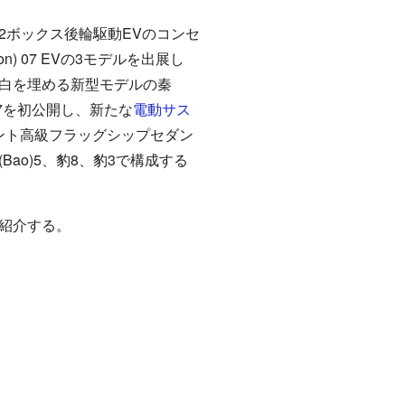
2ボックス後輪駆動EVのコンセ
n) 07 EVの3モデルを出展し
空白を埋める新型モデルの秦
ンU7を初公開し、新たな
電動サス
グメント高級フラッグシップセダン
(Bao)5、豹8、豹3で構成する
紹介する。