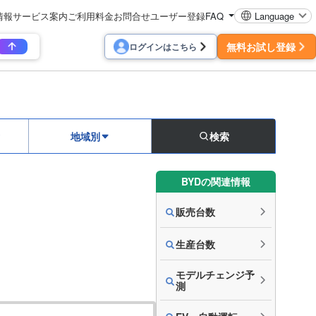
情報
サービス案内
ご利用料金
お問合せ
ユーザー登録
FAQ
Language
無料お試し登録
ログインはこちら
地域別
検索
BYDの関連情報
販売台数
生産台数
モデルチェンジ予
測