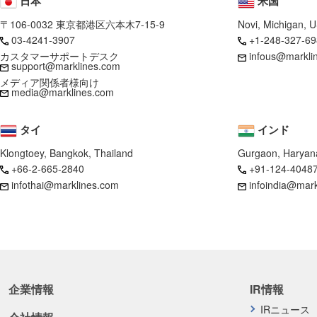
日本
米国
〒106-0032 東京都港区六本木7-15-9
Novi, Michigan, 
03-4241-3907
+1-248-327-69
カスタマーサポートデスク
infous@markli
support@marklines.com
メディア関係者様向け
media@marklines.com
タイ
インド
Klongtoey, Bangkok, Thailand
Gurgaon, Haryana
+66-2-665-2840
+91-124-4048
infothai@marklines.com
infoindia@mar
企業情報
IR情報
IRニュース