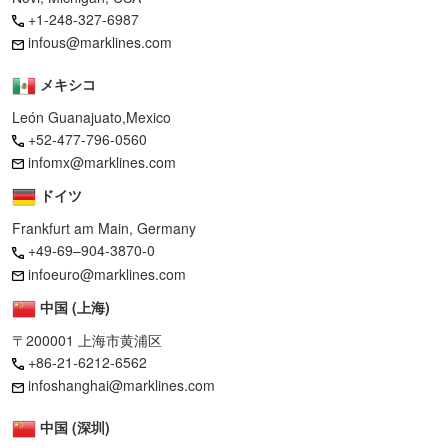
+1-248-327-6987
infous@marklines.com
メキシコ
León Guanajuato,Mexico
+52-477-796-0560
infomx@marklines.com
ドイツ
Frankfurt am Main, Germany
+49-69–904-3870-0
infoeuro@marklines.com
中国 (上海)
〒200001 上海市黄浦区
+86-21-6212-6562
infoshanghai@marklines.com
中国 (深圳)