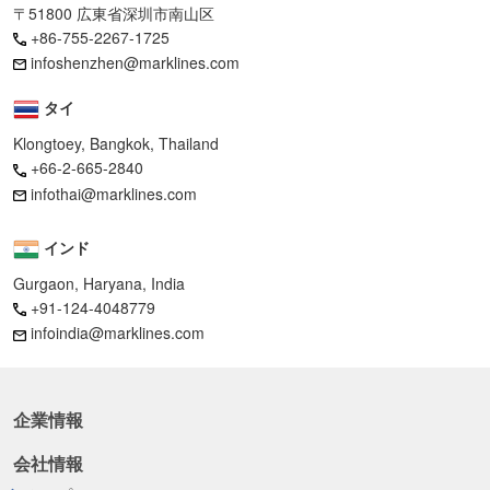
〒51800 広東省深圳市南山区
+86-755-2267-1725
infoshenzhen@marklines.com
タイ
Klongtoey, Bangkok, Thailand
+66-2-665-2840
infothai@marklines.com
インド
Gurgaon, Haryana, India
+91-124-4048779
infoindia@marklines.com
企業情報
会社情報