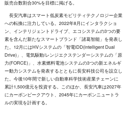
販売台数割合
30%
を目標に掲げる。
長安汽車はスマート低炭素モビリティテクノロジー企業
への転換に注力している。
2022
年
8
月にインタラクショ
ン、インテリジェントドライブ、エコシステムの
3
つの要
素を含んだ新たなスマートブランド「諸葛智能」を発表し
た。
12
月にはHVシステムの「智電
iDD(intelligent Dual
Drive)
」、電気駆動/レンジエクステンダーシステムの「原
力(FORCE)」、水素燃料電池システムの3つの新エネルギ
ー動力システムを発表するとともに長安科技公司を設立し
た。今後
10
年間で新しい自動車科学技術産業チェーンに
累計
1,500
億元を投資する。このほか、長安汽車は
2027
年
にカーボンピークアウト、
2045
年にカーボンニュートラ
ルの実現を計画する。