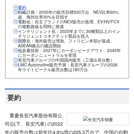
要約
戦略計画：2030年の販売目標500万台、NEV比率60%
超、海外比率30%を目指す
電動化：自主ブランドのNEV販売が急増、EV/HV/FCV
の複数路線を同時に推進
インテリジェント化：2025年までに30種類以上のイン
テリジェントコネクテッド製品を投入
国際化：海外販売は増加、フィリピン本部が落成、
ASEAN拠点の建設開始
低炭素技術：2027年にカーボンピークアウト、2045年
にカーボンニュートラルを実現
長安汽車グループの中国国内販売（工場出荷台数）
LMC Automotive販売予測：長安汽車グループの2026
年ライトビークル販売台数は180万台
要約
重慶長安汽車股份有限公
司(以下、長安汽車
)
の
2022
年の販売台数は前年比
4.9%
増の
205.3
万台で、中国の自動