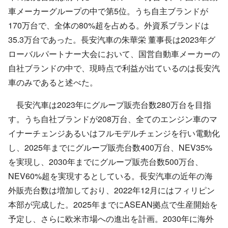
車メーカーグループの中で第
5
位。うち自主ブランドが
170
万台で、全体の
80%
超を占める。外資系ブランドは
35.3
万台であった。長安汽車の朱華栄 董事長は
2023年
グ
ローバルパートナー大会において、国営自動車メーカーの
自社ブランドの中で、現時点で利益が出ているのは長安汽
車のみであると述べた。
長安汽車は2023年にグループ販売台数
280
万台を目指
す。うち自社ブランドが
208
万台、全てのエンジン車のマ
イナーチェンジあるいはフルモデルチェンジを行い電動化
し、
2025
年までにグループ販売台数
400
万台、
NEV
35%
を実現し、
2030
年までにグループ販売台数
500
万台、
NEV
60%
超を実現するとしている。長安汽車の近年の海
外販売台数は増加しており、2022年12月にはフィリピン
本部が完成した。2025年までにASEAN拠点で生産開始を
予定し、さらに欧米市場への進出を計画。
2030
年に海外