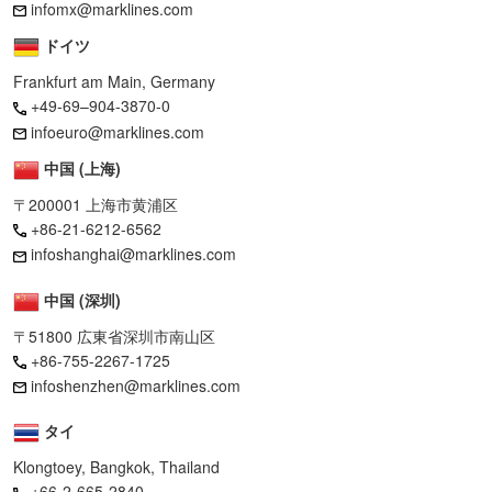
infomx@marklines.com
ドイツ
Frankfurt am Main, Germany
+49-69–904-3870-0
infoeuro@marklines.com
中国 (上海)
〒200001 上海市黄浦区
+86-21-6212-6562
infoshanghai@marklines.com
中国 (深圳)
〒51800 広東省深圳市南山区
+86-755-2267-1725
infoshenzhen@marklines.com
タイ
Klongtoey, Bangkok, Thailand
+66-2-665-2840