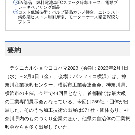
EV部品：燃料電池車FCスタック冷却ホース、電動ブ
レーキベアリング部品
コスト低減技術：バルブ部品カシメ接合、ニレジスト
鋳鉄製ピストン用耐摩環、モーターケース精密深絞り
プレス
要約
テクニカルショウヨコハマ2023（会期：2023年2月1日
（水）～2月3日（金）、会場：パシフィコ横浜）は、神
奈川産業振興センター、横浜市工業会連合会、神奈川県、
横浜市の主催。今年で44回目となり、首都圏では最大級
の工業専門展示会となっている。今回は759社・団体が出
展した。そのうち加工技術の出展は371社・団体あり、神
奈川県内のものづくり企業のほか、他県の自治体の工業振
興会からも多く出展していた。