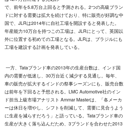
で、前年を5.8万台上回ると予測される。2つの高級ブラン
ドに対する需要は拡大を続けており、特に販売が好調な中
国で、JLRは2014年に自社工場を開設すると発表した。
年産能力10万台を持つこの工場は、JLRにとって、英国以
外に位置する初めての工場となる。JLRは、ブラジルにも
工場を建設する計画を発表している。
一方、Tataブランド車の2013年の生産台数は、インド国
内の需要が低迷し、30万台近く減少する見通し。毎年、
車の販売が拡大するインドの祭事シーズンにも、販売台数
は前年を下回ると予想される。LMC Automotive社のイン
ド担当上級市場アナリスト Ammar Masterは、「各メーカ
ーは休日を増やし、シフトを削減して、需要に見合うよう
に生産を減らすだろう」と語っている。Tataブランド車の
生産が大きく落ち込んだため、3ブランドを合わせた2013