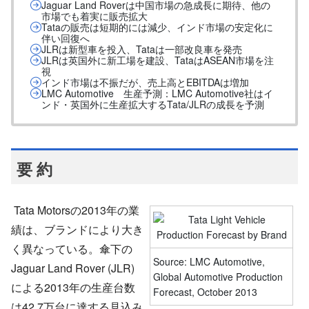
Jaguar Land Roverは中国市場の急成長に期待、他の
市場でも着実に販売拡大
Tataの販売は短期的には減少、インド市場の安定化に
伴い回復へ
JLRは新型車を投入、Tataは一部改良車を発売
JLRは英国外に新工場を建設、TataはASEAN市場を注
視
インド市場は不振だが、売上高とEBITDAは増加
LMC Automotive 生産予測：LMC Automotive社はイ
ンド・英国外に生産拡大するTata/JLRの成長を予測
要 約
Tata Motorsの2013年の業
績は、ブランドにより大き
く異なっている。傘下の
Source: LMC Automotive,
Jaguar Land Rover (JLR)
Global Automotive Production
による2013年の生産台数
Forecast, October 2013
は42.7万台に達する見込み