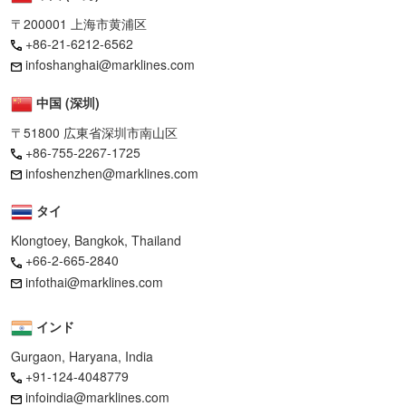
〒200001 上海市黄浦区
+86-21-6212-6562
infoshanghai@marklines.com
中国 (深圳)
〒51800 広東省深圳市南山区
+86-755-2267-1725
infoshenzhen@marklines.com
タイ
Klongtoey, Bangkok, Thailand
+66-2-665-2840
infothai@marklines.com
インド
Gurgaon, Haryana, India
+91-124-4048779
infoindia@marklines.com