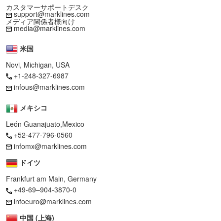
カスタマーサポートデスク
support@marklines.com
メディア関係者様向け
media@marklines.com
米国
Novi, Michigan, USA
+1-248-327-6987
infous@marklines.com
メキシコ
León Guanajuato,Mexico
+52-477-796-0560
infomx@marklines.com
ドイツ
Frankfurt am Main, Germany
+49-69–904-3870-0
infoeuro@marklines.com
中国 (上海)