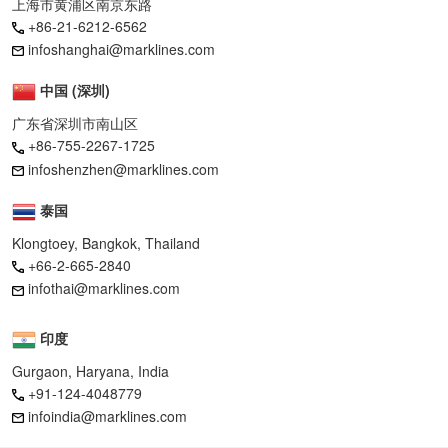
上海市黄浦区南京东路
+86-21-6212-6562
infoshanghai@marklines.com
中国 (深圳)
广东省深圳市南山区
+86-755-2267-1725
infoshenzhen@marklines.com
泰国
Klongtoey, Bangkok, Thailand
+66-2-665-2840
infothai@marklines.com
印度
Gurgaon, Haryana, India
+91-124-4048779
infoindia@marklines.com