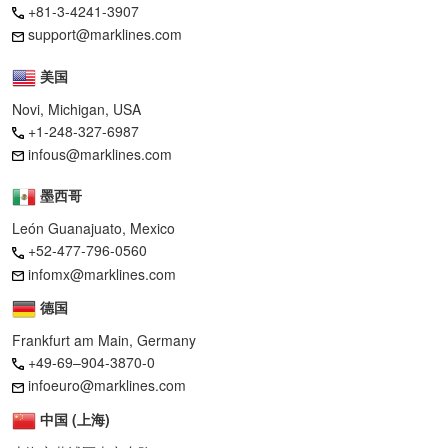
+81-3-4241-3907
support@marklines.com
美国
Novi, Michigan, USA
+1-248-327-6987
infous@marklines.com
墨西哥
León Guanajuato, Mexico
+52-477-796-0560
infomx@marklines.com
德国
Frankfurt am Main, Germany
+49-69–904-3870-0
infoeuro@marklines.com
中国 (上海)