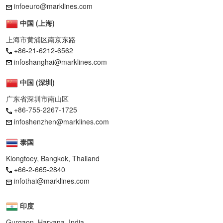
infoeuro@marklines.com
中国 (上海)
上海市黄浦区南京东路
+86-21-6212-6562
infoshanghai@marklines.com
中国 (深圳)
广东省深圳市南山区
+86-755-2267-1725
infoshenzhen@marklines.com
泰国
Klongtoey, Bangkok, Thailand
+66-2-665-2840
infothai@marklines.com
印度
Gurgaon, Haryana, India