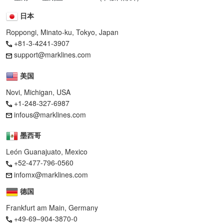
日本
Roppongi, Minato-ku, Tokyo, Japan
+81-3-4241-3907
support@marklines.com
美国
Novi, Michigan, USA
+1-248-327-6987
infous@marklines.com
墨西哥
León Guanajuato, Mexico
+52-477-796-0560
infomx@marklines.com
德国
Frankfurt am Main, Germany
+49-69–904-3870-0