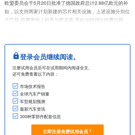
欧盟委员会于5月20日批准了德国政府总计2.88亿欧元的补
贴，以支持两家计划新建的芯片相关设施，上述设施分别位
于巴登-符腾堡州上科亨与萨克森-安哈尔特州比特费尔德。
卡尔蔡司将获2.22亿欧元，Zadient Materials Europe将获
6,600万欧元。
德国政府将支持卡尔蔡司的HNA@SCALE项目。该项目旨
在引入并量产极紫外（EUV）光刻机所不可或缺的光学镜
登录会员继续阅读。
组，相关技术将应用于荷兰芯片制造设备厂商ASML开发的
注册试用会员后可在试用期间内阅读全文。
下一代设备....
还可免费查看以下内容：
市场技术报告
全球汽车产销量
车型规划预测
最新汽车资讯
300种零部件配套信息
立即注册免费试用会员