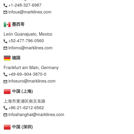
+1-248-327-6987
infous@marklines.com
墨西哥
León Guanajuato, Mexico
+52-477-796-0560
infomx@marklines.com
德国
Frankfurt am Main, Germany
+49-69–904-3870-0
infoeuro@marklines.com
中国 (上海)
上海市黄浦区南京东路
+86-21-6212-6562
infoshanghai@marklines.com
中国 (深圳)