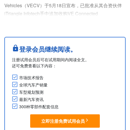
Vehicles（VECV）于5月18日宣布，已批准从其合资伙伴
iTriangle Infotech手中追加收购VE Connected
Solutions（VECS，原Aquila Mobility Solutions）23%的股
权。本次收购总对价为110.1亿卢比。交易完成后，VECV
对VECS的持股比例将由51%提升至74%，iTriangle的持
股....
登录会员继续阅读。
注册试用会员后可在试用期间内阅读全文。
还可免费查看以下内容：
市场技术报告
全球汽车产销量
车型规划预测
最新汽车资讯
300种零部件配套信息
立即注册免费试用会员