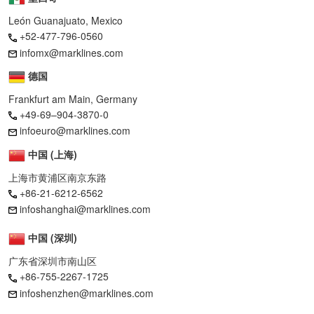
León Guanajuato, Mexico
+52-477-796-0560
infomx@marklines.com
德国
Frankfurt am Main, Germany
+49-69–904-3870-0
infoeuro@marklines.com
中国 (上海)
上海市黄浦区南京东路
+86-21-6212-6562
infoshanghai@marklines.com
中国 (深圳)
广东省深圳市南山区
+86-755-2267-1725
infoshenzhen@marklines.com