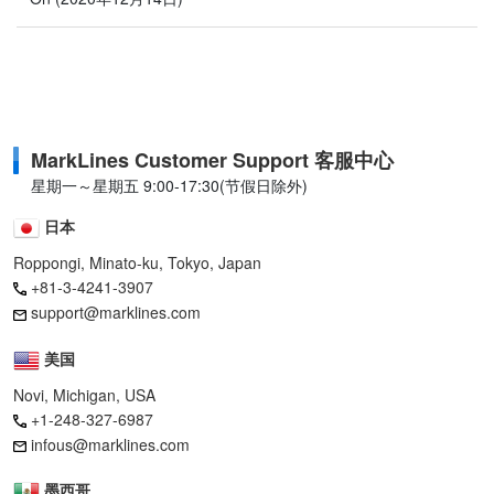
MarkLines Customer Support 客服中心
星期一～星期五 9:00-17:30(节假日除外)
日本
Roppongi, Minato-ku, Tokyo, Japan
+81-3-4241-3907
support@marklines.com
美国
Novi, Michigan, USA
+1-248-327-6987
infous@marklines.com
墨西哥