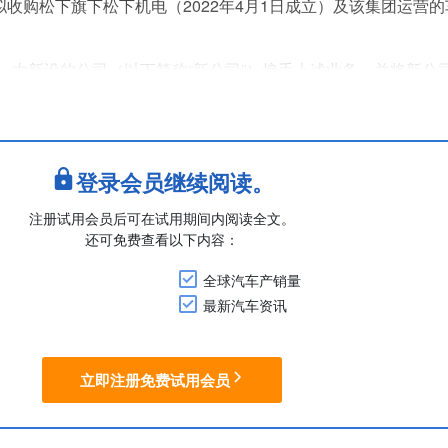
拟收购松下旗下松下机电（2022年4月1日成立）及该集团运营
，由新设的公司（以下简称“新公司”）接手上述业务，并将新公
由美蓓亚三美的集团公司通过业务转让等方式取得，金额尚未公
前暂定）起正式生效。
的核心业务中，电机业务被定位为第三大主力业务....
登录会员继续阅读。
注册试用会员后可在试用期间内阅读全文。
还可免费查看以下内容：
全球汽车产销量
最新汽车资讯
立即注册免费试用会员