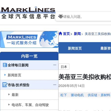
首页
新闻
美蓓亚三美拟收购
新闻首页
最新资
内容一览
全球每日新闻
日本
新闻首页
美蓓亚三美拟收购
市场·技术报告
2026年05月14日
最新
松下
驱动电机
供应链・原材料
电动车、车展、自动驾驶