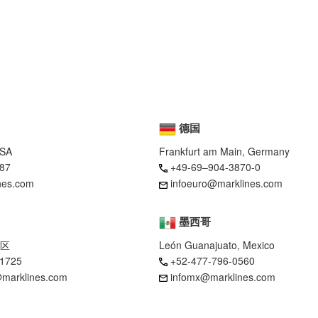
德国
USA
Frankfurt am Main, Germany
87
+49-69–904-3870-0
nes.com
infoeuro@marklines.com
墨西哥
区
León Guanajuato, Mexico
-1725
+52-477-796-0560
marklines.com
infomx@marklines.com