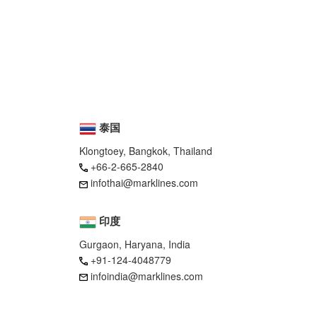
泰国
Klongtoey, Bangkok, Thailand
+66-2-665-2840
infothai@marklines.com
印度
Gurgaon, Haryana, India
+91-124-4048779
infoindia@marklines.com