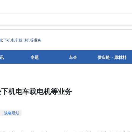
松下机电车载电机等业务
讯
专题
车企
供应链・原材料
松下机电车载电机等业务
战略规划