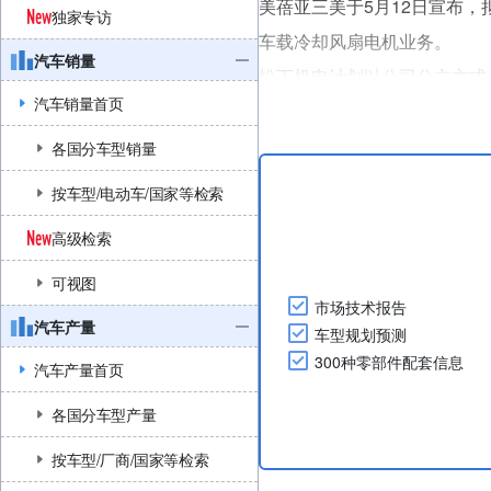
美蓓亚三美于5月12日宣布，
独家专访
车载冷却风扇电机业务。
汽车销量
松下机电计划以公司分立方式
汽车销量首页
美蓓亚三美。日本海外基地则
让拟于2026年11月2日（目
各国分车型销量
在美蓓亚三美称之为“八支枪”
按车型/电动车/国家等检索
高级检索
可视图
市场技术报告
汽车产量
车型规划预测
300种零部件配套信息
汽车产量首页
各国分车型产量
按车型/厂商/国家等检索