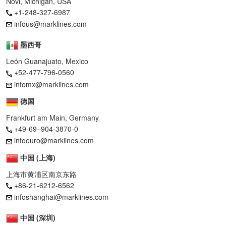
Novi, Michigan, USA
+1-248-327-6987
infous@marklines.com
墨西哥
León Guanajuato, Mexico
+52-477-796-0560
infomx@marklines.com
德国
Frankfurt am Main, Germany
+49-69–904-3870-0
infoeuro@marklines.com
中国 (上海)
上海市黄浦区南京东路
+86-21-6212-6562
infoshanghai@marklines.com
中国 (深圳)