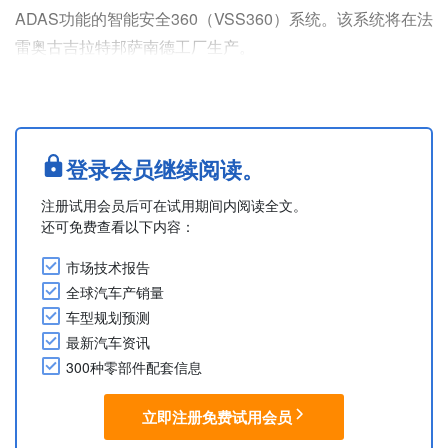
ADAS功能的智能安全360（VSS360）系统。该系统将在法
雷奥古吉拉特邦萨南德工厂生产。
新版VSS360专为印度市场设计，以满足即将实施的《通用
安全法规》。这款具备高可扩展性的一体式ADAS解决方案
将雷达集成至智能前视摄像头，无需独立的ECU单元，可
简化与现有车辆架构的集成工作。主要安全功能包括前向碰
登录会员继续阅读。
撞预警、自动紧急制动、车道偏离预警以及驾驶员疲劳与注
注册试用会员后可在试用期间内阅读全文。
意力分散预警。
还可免费查看以下内容：
该系统还配备....
市场技术报告
全球汽车产销量
车型规划预测
最新汽车资讯
300种零部件配套信息
立即注册免费试用会员