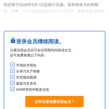
协定将于2026年5月1日起暂行实施。该举措将为向阿根
廷、巴西、巴拉圭和乌拉圭出口工业产品、服务及促进农产
品出口创造新的机遇。针对汽车和药品等主要出口商品的关
税将立即被取消或大幅下调。
出口商将立即受益于自5月1日起生效的关税下调措施。此
外，欧盟企业将能够与当地企业享有同等条件，参与南方共
登录会员继续阅读。
同市场的公共工程及政府合同竞标。
注册试用会员后可在试用期间内阅读全文。
Based on European Commission ....
还可免费查看以下内容：
市场技术报告
全球汽车产销量
车型规划预测
最新汽车资讯
300种零部件配套信息
立即注册免费试用会员