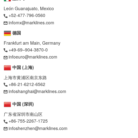
León Guanajuato, Mexico
+52-477-796-0560
infomx@marklines.com
德国
Frankfurt am Main, Germany
+49-69–904-3870-0
infoeuro@marklines.com
中国 (上海)
上海市黄浦区南京东路
+86-21-6212-6562
infoshanghai@marklines.com
中国 (深圳)
广东省深圳市南山区
+86-755-2267-1725
infoshenzhen@marklines.com