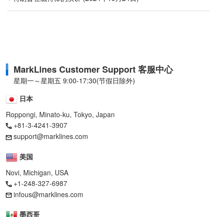
MarkLines Customer Support 客服中心
星期一～星期五 9:00-17:30(节假日除外)
日本
Roppongi, Minato-ku, Tokyo, Japan
+81-3-4241-3907
support@marklines.com
美国
Novi, Michigan, USA
+1-248-327-6987
infous@marklines.com
墨西哥