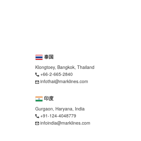
泰国
Klongtoey, Bangkok, Thailand
+66-2-665-2840
infothai@marklines.com
印度
Gurgaon, Haryana, India
+91-124-4048779
infoindia@marklines.com