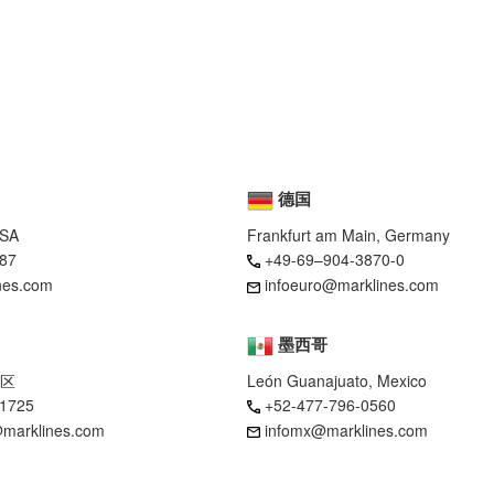
德国
USA
Frankfurt am Main, Germany
87
+49-69–904-3870-0
nes.com
infoeuro@marklines.com
墨西哥
区
León Guanajuato, Mexico
-1725
+52-477-796-0560
marklines.com
infomx@marklines.com