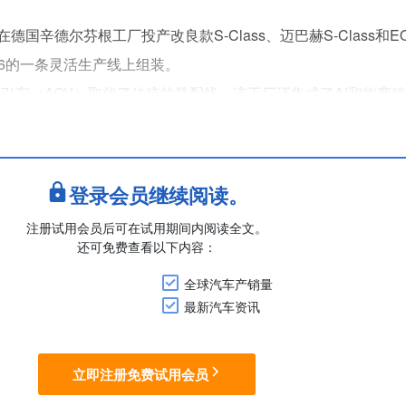
德国辛德尔芬根工厂投产改良款S-Class、迈巴赫S-Class和
 56的一条灵活生产线上组装。
多辆自动导引车（AGV）取代了传统的装配线。该工厂还集成了AI和梅赛
，并通过MO360数字化系统进行连接。
根生产，而电驱单元和车桥则由下蒂克海姆工厂供应。这些....
登录会员继续阅读。
注册试用会员后可在试用期间内阅读全文。
还可免费查看以下内容：
全球汽车产销量
最新汽车资讯
立即注册免费试用会员