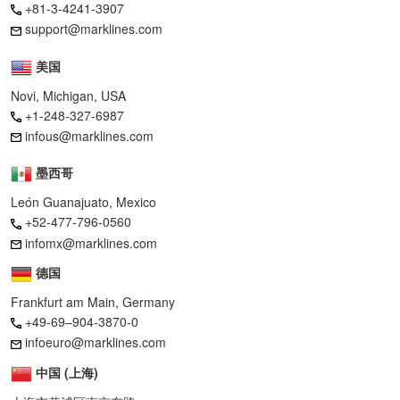
+81-3-4241-3907
support@marklines.com
美国
Novi, Michigan, USA
+1-248-327-6987
infous@marklines.com
墨西哥
León Guanajuato, Mexico
+52-477-796-0560
infomx@marklines.com
德国
Frankfurt am Main, Germany
+49-69–904-3870-0
infoeuro@marklines.com
中国 (上海)