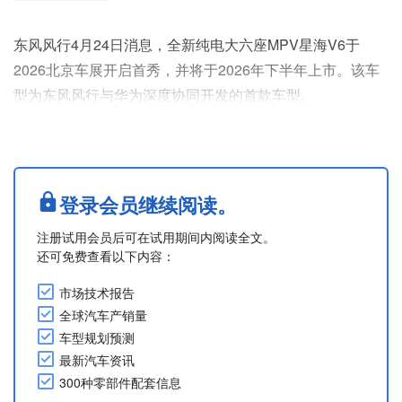
东风风行4月24日消息，全新纯电大六座MPV星海V6于
2026北京车展开启首秀，并将于2026年下半年上市。该车
型为东风风行与华为深度协同开发的首款车型。
星海V6外观采用“东方风韵”设计哲学，车身尺寸为长
4,835mm、宽1,900mm、高1,755mm，轴距达2,900mm；
专为多人口家庭打造，采用“2+2+2”六座布局，第三排座椅
可下沉折叠，变为超大储物舱。
登录会员继续阅读。
星海V6搭载华为乾崑智驾，拥有全场景辅助驾驶能力和全
注册试用会员后可在试用期间内阅读全文。
维防碰撞系统，在....
还可免费查看以下内容：
市场技术报告
全球汽车产销量
车型规划预测
最新汽车资讯
300种零部件配套信息