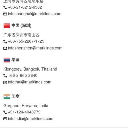
上海市黄浦区南京东路
+86-21-6212-6562
infoshanghai@marklines.com
中国 (深圳)
广东省深圳市南山区
+86-755-2267-1725
infoshenzhen@marklines.com
泰国
Klongtoey, Bangkok, Thailand
+66-2-665-2840
infothai@marklines.com
印度
Gurgaon, Haryana, India
+91-124-4048779
infoindia@marklines.com