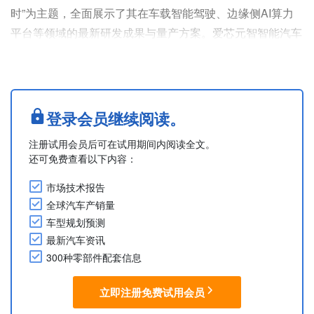
时”为主题，全面展示了其在车载智能驾驶、边缘侧AI算力
平台等领域的最新研发成果与量产方案。爱芯元智智能汽车
芯片可应用于各级组合辅助驾驶功能，包括L2级，L2+级以
及高阶智能辅助驾驶等。基于芯片打造的产品形态包含智能
前视一体机(IFC)，智能驾驶域控制器(ADDC)等，主要展出
了智能驾驶解决方案展区（各类芯片及其客户端的解决方
登录会员继续阅读。
案）、智能座舱体验区（驾驶员检测系统）等展区。
注册试用会员后可在试用期间内阅读全文。
Mark....
还可免费查看以下内容：
市场技术报告
全球汽车产销量
车型规划预测
最新汽车资讯
300种零部件配套信息
立即注册免费试用会员