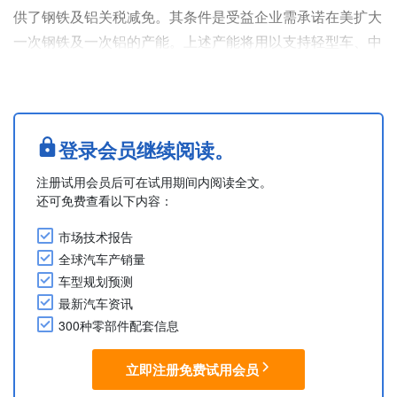
供了钢铁及铝关税减免。其条件是受益企业需承诺在美扩大
一次钢铁及一次铝的产能。上述产能将用以支持轻型车、中
重型车（MHDV）及汽车零部件的美国本土化生产。
企业在申请时需提交经首席财务官、法务总监或同等职务人
员认证的文件，并说明该企业位于加拿大或墨西哥的钢铁或
铝材现有生产基地、数量、产品种类及计划供货的美国汽车
登录会员继续阅读。
制造商。
注册试用会员后可在试用期间内阅读全文。
此外，还需提交的信息包括：拟建项目的选址、当前进度安
还可免费查看以下内容：
排（含各类....
市场技术报告
全球汽车产销量
车型规划预测
最新汽车资讯
300种零部件配套信息
立即注册免费试用会员