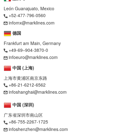
León Guanajuato, Mexico
+52-477-796-0560
infomx@marklines.com
德国
Frankfurt am Main, Germany
+49-69–904-3870-0
infoeuro@marklines.com
中国 (上海)
上海市黄浦区南京东路
+86-21-6212-6562
infoshanghai@marklines.com
中国 (深圳)
广东省深圳市南山区
+86-755-2267-1725
infoshenzhen@marklines.com