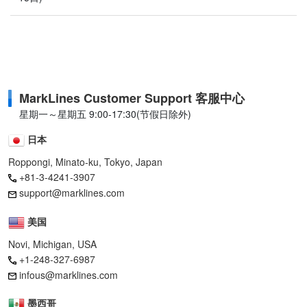
MarkLines Customer Support 客服中心
星期一～星期五 9:00-17:30(节假日除外)
日本
Roppongi, Minato-ku, Tokyo, Japan
+81-3-4241-3907
support@marklines.com
美国
Novi, Michigan, USA
+1-248-327-6987
infous@marklines.com
墨西哥